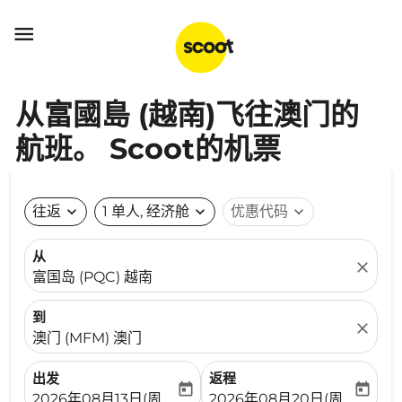

从富國島 (越南)飞往澳门的
航班。 Scoot的机票
往返
expand_more
1 单人, 经济舱
expand_more
优惠代码
expand_more
从
close
富国岛 (PQC) 越南
到
close
澳门 (MFM) 澳门
出发
返程
today
today
fc-booking-departure-date-aria-label
fc-booking-return-date-ari
2026年08月13日(周四)
2026年08月20日(周四)