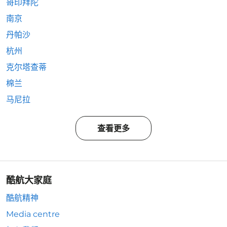
哥印拜陀
南京
丹帕沙
杭州
克尔塔查蒂
棉兰
马尼拉
查看更多
酷航大家庭
酷航精神
Media centre