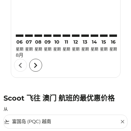
PQC–MFM: cmp-view-offers-disclaimer. 寻找优惠
PQC–MFM: cmp-view-offers-disclaimer. 寻找优惠
PQC–MFM: cmp-view-offers-disclaimer. 
PQC–MFM: cmp-view-offers-disclaime
PQC–MFM: cmp-view-offers-discl
PQC–MFM: cmp-view-offers-d
PQC–MFM: cmp-view-offer
PQC–MFM: cmp-view-o
PQC–MFM: cmp-vi
PQC–MFM: cmp
PQC–MFM:
PQC–
P
06
07
08
09
10
11
12
13
14
15
16
17
星期
星期
星期
星期
星期
星期
星期
星期
星期
星期
星期
星期
8月
chevron_left
chevron_right
Scoot 飞往 澳门 航班的最优惠价格
从
flight_takeoff
close