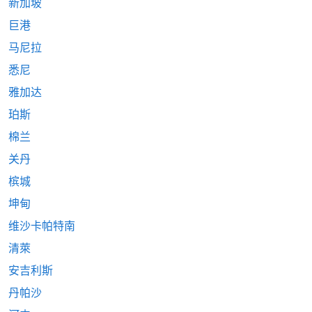
新加坡
巨港
马尼拉
悉尼
雅加达
珀斯
棉兰
关丹
槟城
坤甸
维沙卡帕特南
清萊
安吉利斯
丹帕沙