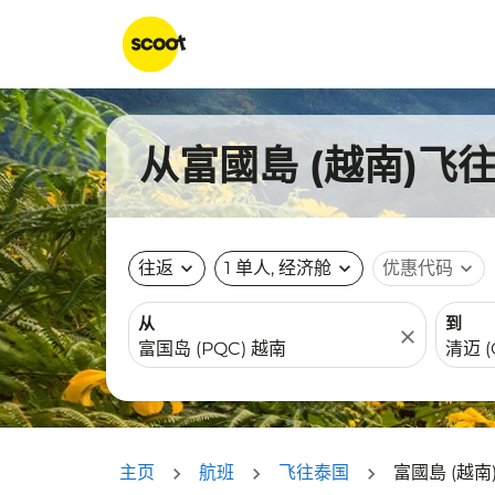
从富國島 (越南)飞
往返
expand_more
1 单人, 经济舱
expand_more
优惠代码
expand_more
从
到
close
主页
航班
飞往泰国
富國島 (越南)