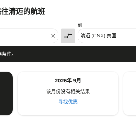
)飞往清迈的航班
条件。
到
compare_arrows
close
选条件。
2026年 9月
该月份没有相关结果
寻找优惠