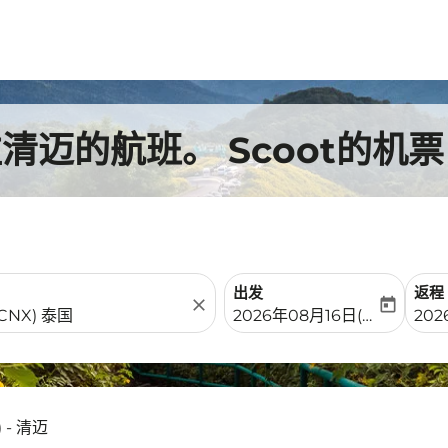
往清迈的航班。 Scoot的机票
出发
返程
close
today
fc-booking-departure-date-
fc-b
2026年08月16日(周日)
202
 - 清迈