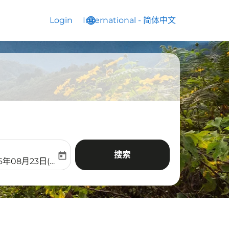
Login
International
language
keyboard_arrow_down
-
简体中文
搜索
today
aria-label
ooking-return-date-aria-label
6年08月23日(周日)