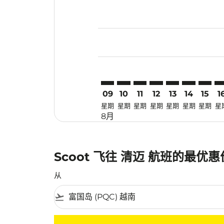
Displaying fares for 八月-2026
PQC–CNX: cmp-view-offers-dis
PQC–CNX: cmp-view-offers
PQC–CNX: cmp-view-off
PQC–CNX: cmp-view
PQC–CNX: cmp-
PQC–CNX: 
PQC–CN
PQ
09
10
11
12
13
14
15
1
星期
星期
星期
星期
星期
星期
星期
星
8月
Scoot 飞往 清迈 航班的最优
从
flight_takeoff
没有符合您的筛选条件的机票。请调整您的筛选