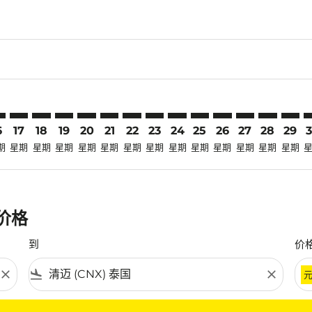
claimer. 寻找优惠
-disclaimer. 寻找优惠
ers-disclaimer. 寻找优惠
-offers-disclaimer. 寻找优惠
view-offers-disclaimer. 寻找优惠
cmp-view-offers-disclaimer. 寻找优惠
X: cmp-view-offers-disclaimer. 寻找优惠
C–CNX: cmp-view-offers-disclaimer. 寻找优惠
PQC–CNX: cmp-view-offers-disclaimer. 寻找优惠
PQC–CNX: cmp-view-offers-disclaimer. 寻找优惠
PQC–CNX: cmp-view-offers-disclaimer. 寻找优惠
PQC–CNX: cmp-view-offers-disclaimer. 寻找
PQC–CNX: cmp-view-offers-disclaimer
PQC–CNX: cmp-view-offers-discla
PQC–CNX: cmp-view-offers-di
PQC–CNX: cmp-view-offers
PQC–CNX: cmp-view-of
PQC–CNX: cmp-vie
PQC–CNX: cmp
PQC–CNX: 
PQC–C
P
6
17
18
19
20
21
22
23
24
25
26
27
28
29
期
星期
星期
星期
星期
星期
星期
星期
星期
星期
星期
星期
星期
星期
惠价格
到
价
close
flight_land
close
条件。