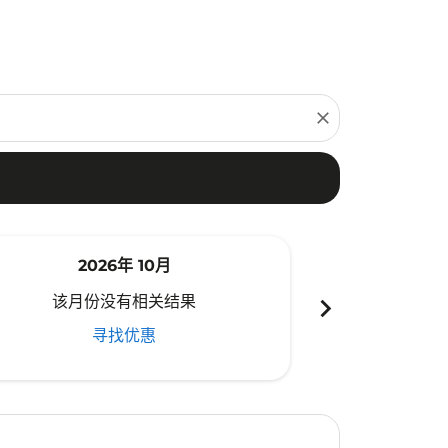
close
2026年 10月
20
chevron_right
该月份没有相关结果
该月份
寻找优惠