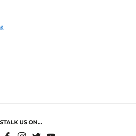
瓏
STALK US ON...