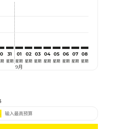
优惠
. 寻找优惠
imer. 寻找优惠
sclaimer. 寻找优惠
-disclaimer. 寻找优惠
fers-disclaimer. 寻找优惠
w-offers-disclaimer. 寻找优惠
-view-offers-disclaimer. 寻找优惠
cmp-view-offers-disclaimer. 寻找优惠
NX: cmp-view-offers-disclaimer. 寻找优惠
QC–CNX: cmp-view-offers-disclaimer. 寻找优惠
PQC–CNX: cmp-view-offers-disclaimer. 寻找优惠
PQC–CNX: cmp-view-offers-disclaimer. 寻找优惠
PQC–CNX: cmp-view-offers-disclaimer. 寻找优惠
PQC–CNX: cmp-view-offers-disclaimer. 寻
PQC–CNX: cmp-view-offers-disclaime
PQC–CNX: cmp-view-offers-discl
PQC–CNX: cmp-view-offers-di
PQC–CNX: cmp-view-offer
PQC–CNX: cmp-view-o
30
31
01
02
03
04
05
06
07
08
星期
星期
星期
星期
星期
星期
星期
星期
星期
星期
9月
格
元