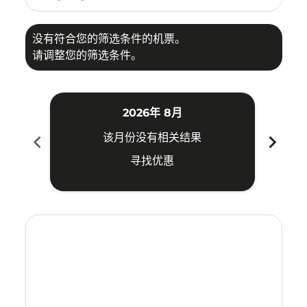
没有符合您的筛选条件的机票。
请调整您的筛选条件。
2026年 8月
chevron_left
chevron_right
该月份没有相关结果
寻找优惠
Displaying fares for 八月-2026
PQC–SZB: cmp-view-offers-disclaimer. 寻找优惠
PQC–SZB: cmp-view-offers-disclaimer. 寻找优惠
PQC–SZB: cmp-view-offers-disclaimer. 寻
PQC–SZB: cmp-view-offers-disclaime
PQC–SZB: cmp-view-offers-discla
PQC–SZB: cmp-view-offers-di
PQC–SZB: cmp-view-offer
PQC–SZB: cmp-view-of
PQC–SZB: cmp-vie
PQC–SZB: cmp
PQC–SZB:
PQC–S
P