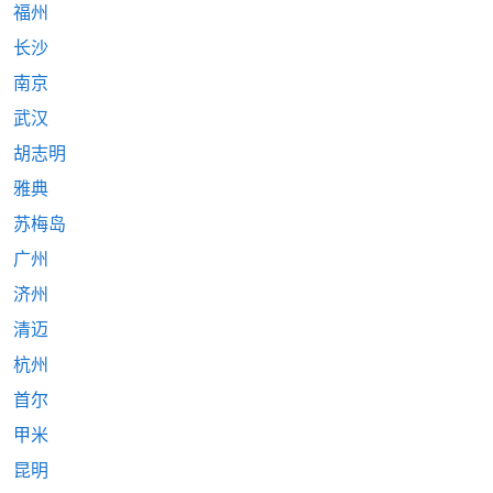
福州
长沙
南京
武汉
胡志明
雅典
苏梅岛
广州
济州
清迈
杭州
首尔
甲米
昆明