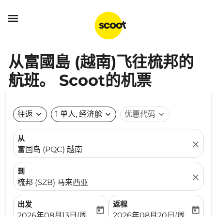

从富國島 (越南)飞往梳邦的
航班。 Scoot的机票
往返
expand_more
1 单人, 经济舱
expand_more
优惠代码
expand_more
从
close
富国岛 (PQC) 越南
到
close
梳邦 (SZB) 马来西亚
出发
返程
today
today
fc-booking-departure-date-aria-label
fc-booking-return-date-ari
2026年08月13日(周四)
2026年08月20日(周四)