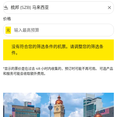
flight_land
close
价格
元
没有符合您的筛选条件的机票。请调整您的筛选条件。
没有符合您的筛选条件的机票。请调整您的筛选条
件。
*显示的票价是在过去 48 小时内收集的，预订时可能不再可用。 可选产品
和服务可能会收取额外费用。