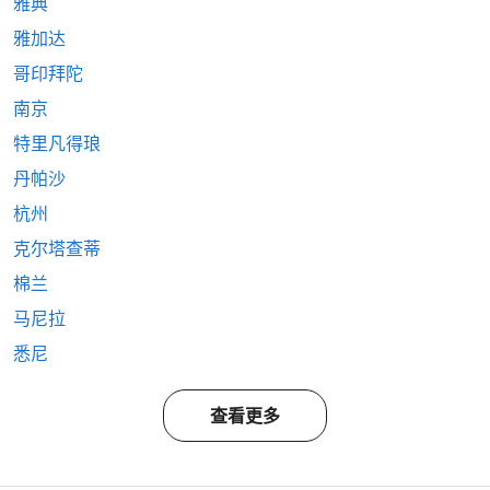
雅典
雅加达
哥印拜陀
南京
特里凡得琅
丹帕沙
杭州
克尔塔查蒂
棉兰
马尼拉
悉尼
查看更多