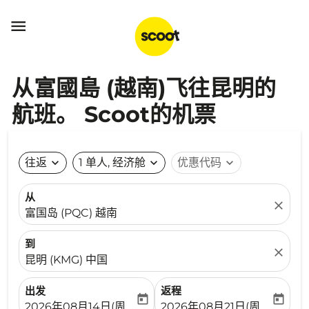

从富國島 (越南)飞往昆明的
航班。 Scoot的机票
往返
expand_more
1 单人, 经济舱
expand_more
优惠代码
expand_more
从
close
富国岛 (PQC) 越南
到
close
昆明 (KMG) 中国
出发
返程
today
today
fc-booking-departure-date-aria-label
fc-booking-return-date-ari
2026年08月14日(周五)
2026年08月21日(周五)