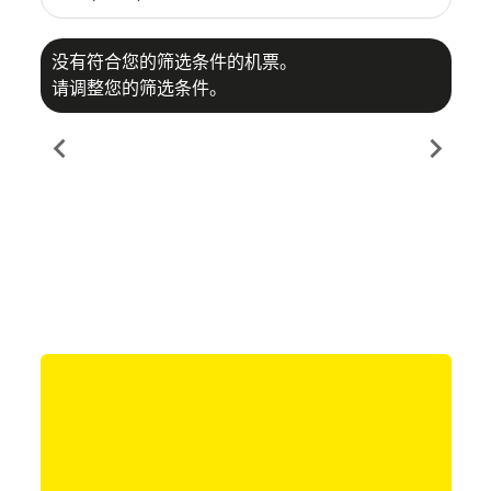
没有符合您的筛选条件的机票。
请调整您的筛选条件。
chevron_left
chevron_right