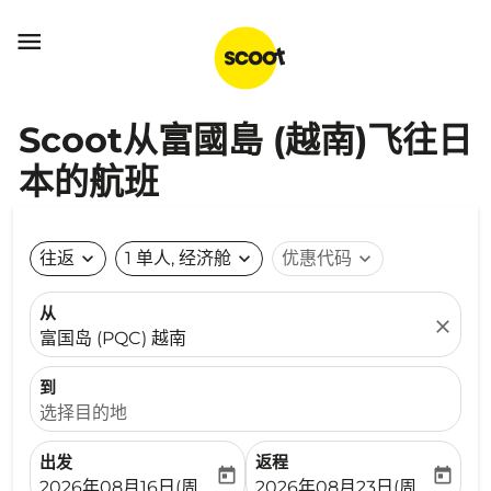

Scoot从富國島 (越南)飞往日
本的航班
往返
expand_more
1 单人, 经济舱
expand_more
优惠代码
expand_more
从
close
富国岛 (PQC) 越南
到
选择目的地
出发
返程
today
today
fc-booking-departure-date-aria-label
fc-booking-return-date-ari
2026年08月16日(周日)
2026年08月23日(周日)