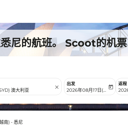
往悉尼的航班。 Scoot的机票
出发
返程
close
today
fc-booking-departure-date-
fc-b
2026年08月17日(周一)
20
越南) - 悉尼