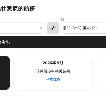
)飞往悉尼的航班
条件。
到
compare_arrows
close
选条件。
2026年 9月
该月份没有相关结果
寻找优惠