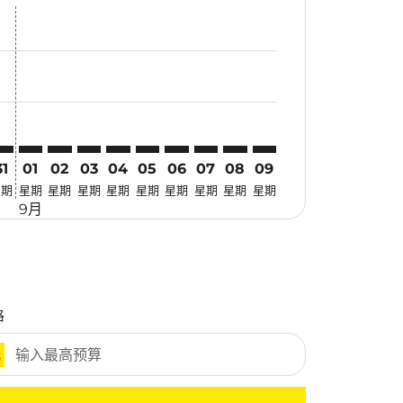
优惠
. 寻找优惠
imer. 寻找优惠
sclaimer. 寻找优惠
-disclaimer. 寻找优惠
fers-disclaimer. 寻找优惠
w-offers-disclaimer. 寻找优惠
-view-offers-disclaimer. 寻找优惠
cmp-view-offers-disclaimer. 寻找优惠
YD: cmp-view-offers-disclaimer. 寻找优惠
QC–SYD: cmp-view-offers-disclaimer. 寻找优惠
PQC–SYD: cmp-view-offers-disclaimer. 寻找优惠
PQC–SYD: cmp-view-offers-disclaimer. 寻找优惠
PQC–SYD: cmp-view-offers-disclaimer. 寻找优惠
PQC–SYD: cmp-view-offers-disclaimer. 寻
PQC–SYD: cmp-view-offers-disclaime
PQC–SYD: cmp-view-offers-discl
PQC–SYD: cmp-view-offers-di
PQC–SYD: cmp-view-offer
PQC–SYD: cmp-view-o
31
01
02
03
04
05
06
07
08
09
星期
星期
星期
星期
星期
星期
星期
星期
星期
星期
9月
格
元