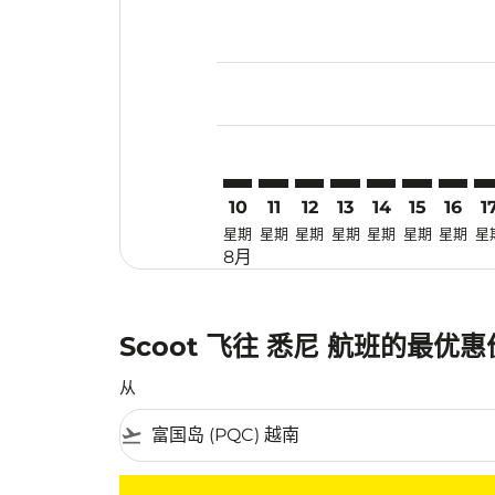
Displaying fares for 八月-2026
PQC–SYD: cmp-view-offers-dis
PQC–SYD: cmp-view-offers
PQC–SYD: cmp-view-off
PQC–SYD: cmp-view
PQC–SYD: cmp-
PQC–SYD: 
PQC–SY
PQ
10
11
12
13
14
15
16
1
星期
星期
星期
星期
星期
星期
星期
星
8月
Scoot 飞往 悉尼 航班的最优
从
flight_takeoff
没有符合您的筛选条件的机票。请调整您的筛选