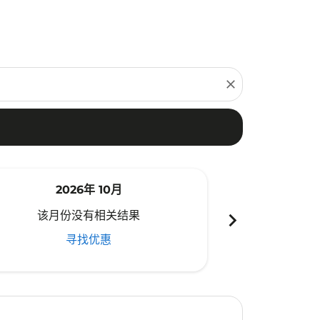
close
2026年 10月
20
chevron_right
该月份没有相关结果
该月份
寻找优惠