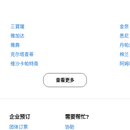
三寶瓏
金奈
雅加达
悉尼
雅典
丹帕
克尔塔查蒂
棉兰
维沙卡帕特南
阿姆
查看更多
企业预订
需要帮忙?
团体订票
协助