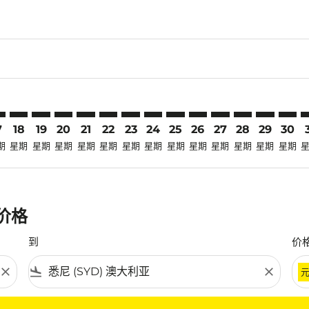
claimer. 寻找优惠
-disclaimer. 寻找优惠
ers-disclaimer. 寻找优惠
-offers-disclaimer. 寻找优惠
view-offers-disclaimer. 寻找优惠
cmp-view-offers-disclaimer. 寻找优惠
D: cmp-view-offers-disclaimer. 寻找优惠
C–SYD: cmp-view-offers-disclaimer. 寻找优惠
PQC–SYD: cmp-view-offers-disclaimer. 寻找优惠
PQC–SYD: cmp-view-offers-disclaimer. 寻找优惠
PQC–SYD: cmp-view-offers-disclaimer. 寻找优惠
PQC–SYD: cmp-view-offers-disclaimer. 寻找
PQC–SYD: cmp-view-offers-disclaimer
PQC–SYD: cmp-view-offers-discla
PQC–SYD: cmp-view-offers-di
PQC–SYD: cmp-view-offers
PQC–SYD: cmp-view-of
PQC–SYD: cmp-vie
PQC–SYD: cmp
PQC–SYD: 
PQC–S
P
7
18
19
20
21
22
23
24
25
26
27
28
29
30
期
星期
星期
星期
星期
星期
星期
星期
星期
星期
星期
星期
星期
星期
惠价格
到
价
close
flight_land
close
条件。