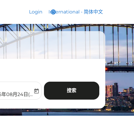
Login
International
language
keyboard_arrow_down
-
简体中文
搜索
today
aria-label
ooking-return-date-aria-label
26年08月24日(周一)