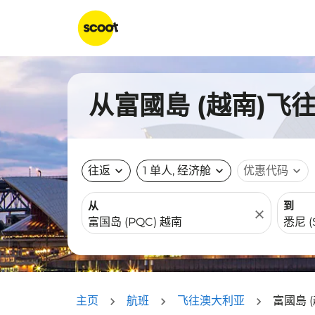
从富國島 (越南)飞
往返
expand_more
1 单人, 经济舱
expand_more
优惠代码
expand_more
从
到
close
主页
航班
飞往澳大利亚
富國島 (