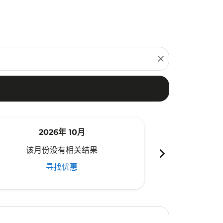
close
2026年 10月
20
chevron_right
该月份没有相关结果
该月份
寻找优惠