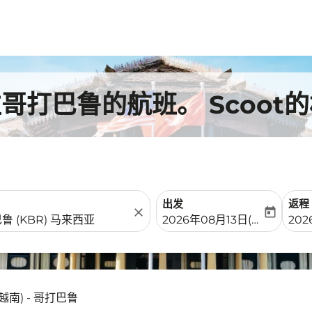
往哥打巴鲁的航班。 Scoot
出发
返程
close
today
fc-booking-departure-date-
fc-b
2026年08月13日(周四)
20
越南) - 哥打巴鲁