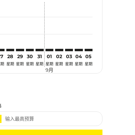
优惠
. 寻找优惠
imer. 寻找优惠
sclaimer. 寻找优惠
-disclaimer. 寻找优惠
fers-disclaimer. 寻找优惠
w-offers-disclaimer. 寻找优惠
-view-offers-disclaimer. 寻找优惠
cmp-view-offers-disclaimer. 寻找优惠
BR: cmp-view-offers-disclaimer. 寻找优惠
QC–KBR: cmp-view-offers-disclaimer. 寻找优惠
PQC–KBR: cmp-view-offers-disclaimer. 寻找优惠
PQC–KBR: cmp-view-offers-disclaimer. 寻找优惠
PQC–KBR: cmp-view-offers-disclaimer. 寻找优惠
PQC–KBR: cmp-view-offers-disclaimer. 寻
PQC–KBR: cmp-view-offers-disclaime
PQC–KBR: cmp-view-offers-discl
PQC–KBR: cmp-view-offers-di
PQC–KBR: cmp-view-offer
PQC–KBR: cmp-view-o
27
28
29
30
31
01
02
03
04
05
星期
星期
星期
星期
星期
星期
星期
星期
星期
星期
9月
格
元