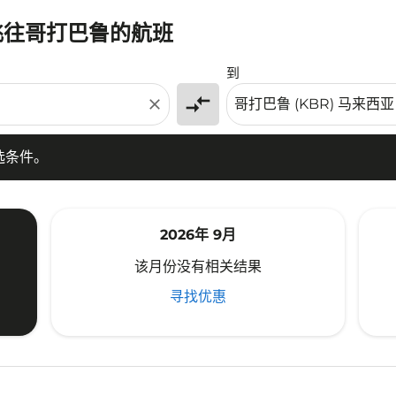
)飞往哥打巴鲁的航班
条件。
到
compare_arrows
close
选条件。
2026年 9月
该月份没有相关结果
寻找优惠