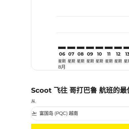
Displaying fares for 八月-2026
PQC–KBR: cmp-view-offers-dis
PQC–KBR: cmp-view-offers
PQC–KBR: cmp-view-off
PQC–KBR: cmp-view
PQC–KBR: cmp-
PQC–KBR: 
PQC–KB
PQ
06
07
08
09
10
11
12
1
星期
星期
星期
星期
星期
星期
星期
星
8月
Scoot 飞往 哥打巴鲁 航班的
从
flight_takeoff
没有符合您的筛选条件的机票。请调整您的筛选