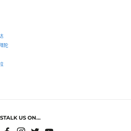
达
拜陀
拉
STALK US ON...