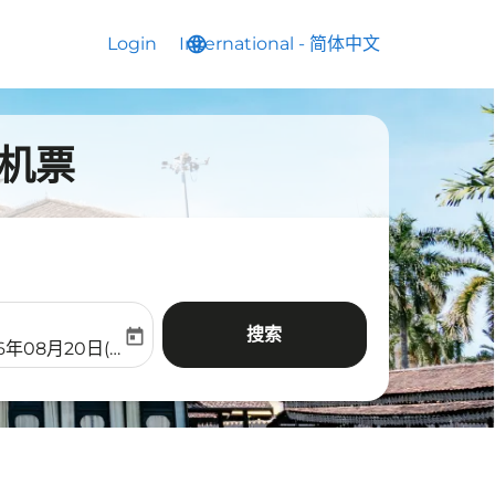
Login
International
language
keyboard_arrow_down
-
简体中文
的机票
搜索
today
aria-label
ooking-return-date-aria-label
26年08月20日(周四)