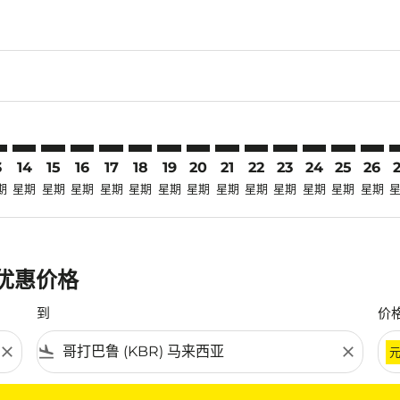
claimer. 寻找优惠
-disclaimer. 寻找优惠
ers-disclaimer. 寻找优惠
-offers-disclaimer. 寻找优惠
view-offers-disclaimer. 寻找优惠
cmp-view-offers-disclaimer. 寻找优惠
R: cmp-view-offers-disclaimer. 寻找优惠
C–KBR: cmp-view-offers-disclaimer. 寻找优惠
PQC–KBR: cmp-view-offers-disclaimer. 寻找优惠
PQC–KBR: cmp-view-offers-disclaimer. 寻找优惠
PQC–KBR: cmp-view-offers-disclaimer. 寻找优惠
PQC–KBR: cmp-view-offers-disclaimer. 寻找
PQC–KBR: cmp-view-offers-disclaimer
PQC–KBR: cmp-view-offers-discla
PQC–KBR: cmp-view-offers-di
PQC–KBR: cmp-view-offers
PQC–KBR: cmp-view-of
PQC–KBR: cmp-vie
PQC–KBR: cmp
PQC–KBR: 
PQC–K
P
3
14
15
16
17
18
19
20
21
22
23
24
25
26
期
星期
星期
星期
星期
星期
星期
星期
星期
星期
星期
星期
星期
星期
最优惠价格
到
价
close
flight_land
close
条件。