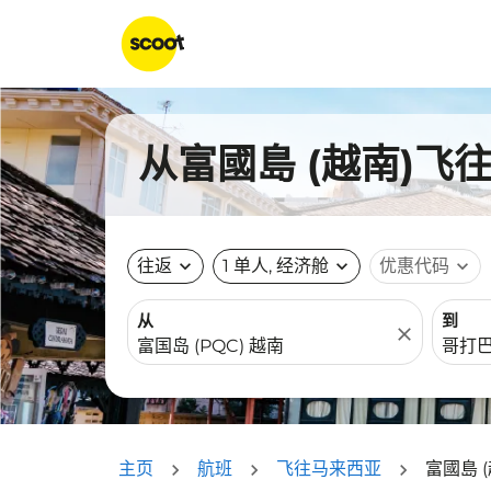
从富國島 (越南)飞
往返
expand_more
1 单人, 经济舱
expand_more
优惠代码
expand_more
从
到
close
主页
航班
飞往马来西亚
富國島 (