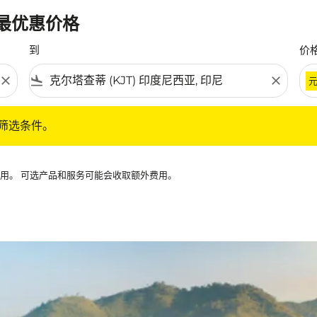
的最优惠价格
到
价
close
flight_land
close
条件。
筛选条件。
可用。 可选产品和服务可能会收取额外费用。