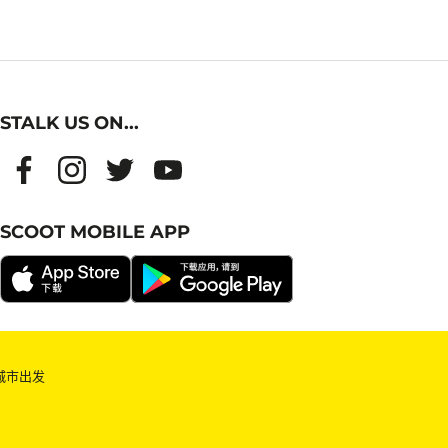
STALK US ON...
SCOOT MOBILE APP
城市出发