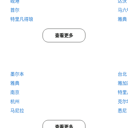
岘港
达沃
首尔
马六
特里凡得琅
雅典
查看更多
墨尔本
台北
雅典
雅加
南京
特里
杭州
克尔
马尼拉
悉尼
查看更多