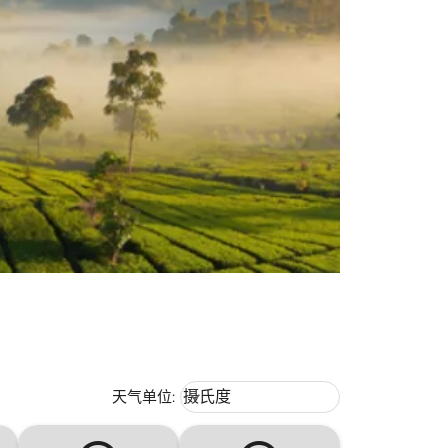
Weather unit option 摄氏度 Selecte
天气单位
:
摄氏度
keyboard_arrow_down