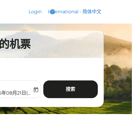
Login
International
language
keyboard_arrow_down
-
简体中文
t的机票
搜索
today
aria-label
ooking-return-date-aria-label
6年08月21日(周五)