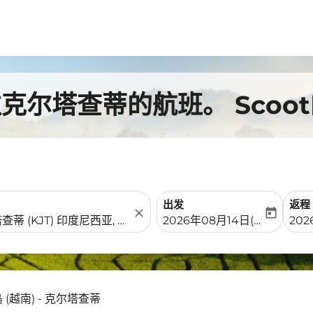
往克尔塔查蒂的航班。 Scoo
出发
返程
close
today
fc-booking-departure-date-
fc-b
2026年08月14日(周五)
202
 (越南) - 克尔塔查蒂