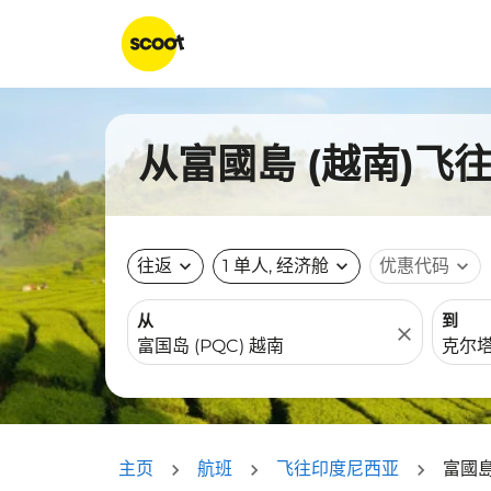
从富國島 (越南)飞
往返
expand_more
1 单人, 经济舱
expand_more
优惠代码
expand_more
从
到
close
主页
航班
飞往印度尼西亚
富國島