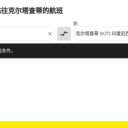
)飞往克尔塔查蒂的航班
条件。
到
compare_arrows
close
选条件。