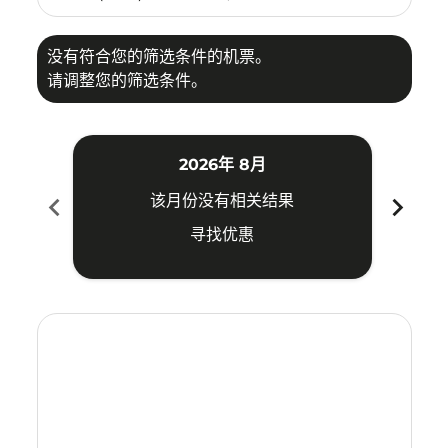
没有符合您的筛选条件的机票。
请调整您的筛选条件。
2026年 8月
chevron_left
chevron_right
该月份没有相关结果
寻找优惠
Displaying fares for 八月-2026
CEB–CGK: cmp-view-offers-disclaimer. 寻找优惠
CEB–CGK: cmp-view-offers-disclaimer. 寻找优惠
CEB–CGK: cmp-view-offers-disclaimer. 寻
CEB–CGK: cmp-view-offers-disclaime
CEB–CGK: cmp-view-offers-discla
CEB–CGK: cmp-view-offers-di
CEB–CGK: cmp-view-offer
CEB–CGK: cmp-view-of
CEB–CGK: cmp-vie
CEB–CGK: cmp
CEB–CGK:
CEB–C
C