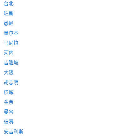
台北
珀斯
悉尼
墨尔本
马尼拉
河内
吉隆坡
大阪
胡志明
槟城
金奈
曼谷
宿雾
安吉利斯