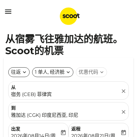

从宿雾飞往雅加达的航班。
Scoot的机票
往返
expand_more
1 单人, 经济舱
expand_more
优惠代码
expand_more
从
close
宿务 (CEB) 菲律宾
到
close
雅加达 (CGK) 印度尼西亚, 印尼
出发
返程
today
today
fc-booking-departure-date-aria-label
fc-booking-return-date-ari
2026年08月14日(周五)
2026年08月21日(周五)