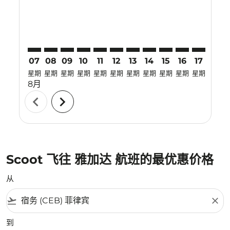
07
08
09
10
11
12
13
14
15
16
17
18
星期
星期
星期
星期
星期
星期
星期
星期
星期
星期
星期
星期
8月
chevron_left
chevron_right
Scoot 飞往 雅加达 航班的最优惠价格
从
flight_takeoff
close
到