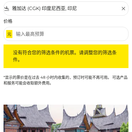
flight_land
close
价格
元
没有符合您的筛选条件的机票。请调整您的筛选条件。
没有符合您的筛选条件的机票。请调整您的筛选条
件。
*显示的票价是在过去 48 小时内收集的，预订时可能不再可用。 可选产品
和服务可能会收取额外费用。