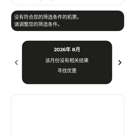
没有符合您的筛选条件的机票。
请调整您的筛选条件。
2026年 8月
chevron_left
chevron_right
该月份没有相关结果
寻找优惠
Displaying fares for 八月-2026
CEB–TRV: cmp-view-offers-disclaimer. 寻找优惠
CEB–TRV: cmp-view-offers-disclaimer. 寻找优惠
CEB–TRV: cmp-view-offers-disclaimer. 寻找
CEB–TRV: cmp-view-offers-disclaimer
CEB–TRV: cmp-view-offers-discla
CEB–TRV: cmp-view-offers-di
CEB–TRV: cmp-view-offers
CEB–TRV: cmp-view-of
CEB–TRV: cmp-vie
CEB–TRV: cmp
CEB–TRV:
CEB–T
C