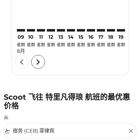
09
10
11
12
13
14
15
16
17
18
19
20
星期
星期
星期
星期
星期
星期
星期
星期
星期
星期
星期
星期
8月
chevron_left
chevron_right
Scoot 飞往 特里凡得琅 航班的最优惠
价格
从
flight_takeoff
close