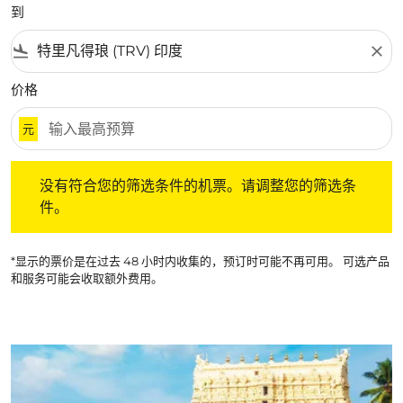
到
flight_land
close
价格
元
没有符合您的筛选条件的机票。请调整您的筛选条件。
没有符合您的筛选条件的机票。请调整您的筛选条
件。
*显示的票价是在过去 48 小时内收集的，预订时可能不再可用。 可选产品
和服务可能会收取额外费用。