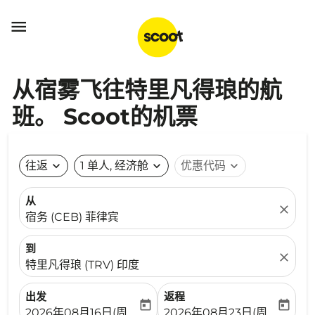

从宿雾飞往特里凡得琅的航
班。 Scoot的机票
往返
expand_more
1 单人, 经济舱
expand_more
优惠代码
expand_more
从
close
宿务 (CEB) 菲律宾
到
close
特里凡得琅 (TRV) 印度
出发
返程
today
today
fc-booking-departure-date-aria-label
fc-booking-return-date-ari
2026年08月16日(周日)
2026年08月23日(周日)