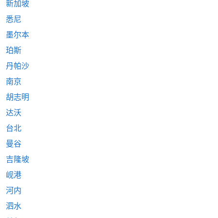
新加坡
悉尼
墨尔本
珀斯
丹帕沙
南京
胡志明
达沃
台北
曼谷
吉隆坡
岘港
河内
泗水