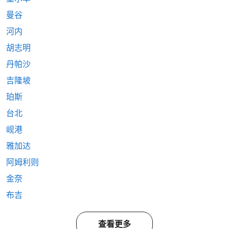
曼谷
河内
胡志明
丹帕沙
吉隆坡
珀斯
台北
岘港
雅加达
阿姆利则
金奈
布吉
查看更多