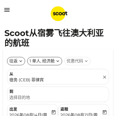

Scoot从宿雾飞往澳大利亚
的航班
往返
expand_more
1 单人, 经济舱
expand_more
优惠代码
expand_more
从
close
宿务 (CEB) 菲律宾
到
选择目的地
出发
返程
today
today
fc-booking-departure-date-aria-label
fc-booking-return-date-ari
2026年08月14日(周五)
2026年08月21日(周五)