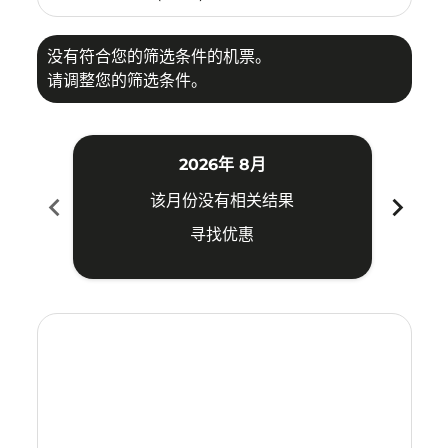
没有符合您的筛选条件的机票。
请调整您的筛选条件。
2026年 8月
chevron_left
chevron_right
该月份没有相关结果
寻找优惠
Displaying fares for 八月-2026
CEB–SWA: cmp-view-offers-disclaimer. 寻找优惠
CEB–SWA: cmp-view-offers-disclaimer. 寻找优惠
CEB–SWA: cmp-view-offers-disclaimer. 寻
CEB–SWA: cmp-view-offers-disclaime
CEB–SWA: cmp-view-offers-discla
CEB–SWA: cmp-view-offers-di
CEB–SWA: cmp-view-offer
CEB–SWA: cmp-view-o
CEB–SWA: cmp-vie
CEB–SWA: cmp
CEB–SWA:
CEB–S
C