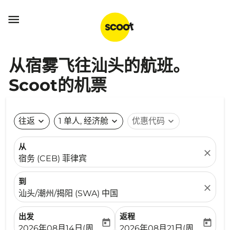

从宿雾飞往汕头的航班。
Scoot的机票
往返
expand_more
1 单人, 经济舱
expand_more
优惠代码
expand_more
从
close
宿务 (CEB) 菲律宾
到
close
汕头/潮州/揭阳 (SWA) 中国
出发
返程
today
today
fc-booking-departure-date-aria-label
fc-booking-return-date-ari
2026年08月14日(周五)
2026年08月21日(周五)