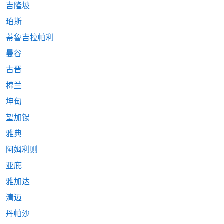
吉隆坡
珀斯
蒂魯吉拉帕利
曼谷
古晋
棉兰
坤甸
望加锡
雅典
阿姆利则
亚庇
雅加达
清迈
丹帕沙