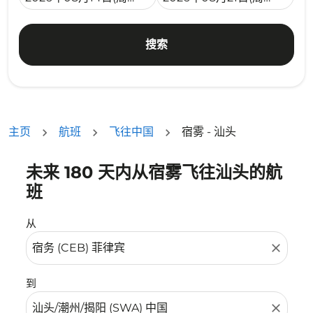
搜索
主页
航班
飞往中国
宿雾 - 汕头
未来 180 天内从宿雾飞往汕头的航
没有符合您的筛选条件的机票。请调整您的筛选条件。
班
从
close
到
close