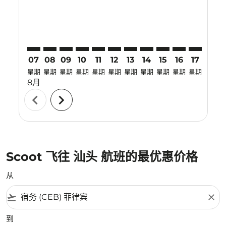
07
08
09
10
11
12
13
14
15
16
17
18
星期
星期
星期
星期
星期
星期
星期
星期
星期
星期
星期
星期
8月
chevron_left
chevron_right
Scoot 飞往 汕头 航班的最优惠价格
从
flight_takeoff
close
到