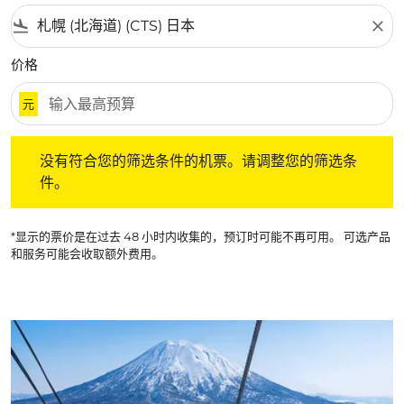
flight_land
close
价格
元
没有符合您的筛选条件的机票。请调整您的筛选条件。
没有符合您的筛选条件的机票。请调整您的筛选条
件。
*显示的票价是在过去 48 小时内收集的，预订时可能不再可用。 可选产品
和服务可能会收取额外费用。