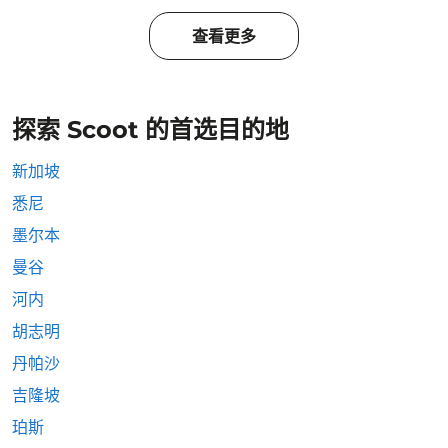
查看更多
探索 Scoot 的首选目的地
新加坡
悉尼
墨尔本
曼谷
河内
胡志明
丹帕沙
吉隆坡
珀斯