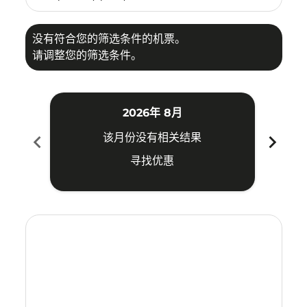
没有符合您的筛选条件的机票。
请调整您的筛选条件。
2026年 8月
chevron_left
chevron_right
该月份没有相关结果
寻找优惠
Displaying fares for 八月-2026
CEB–CTS: cmp-view-offers-disclaimer. 寻找优惠
CEB–CTS: cmp-view-offers-disclaimer. 寻找优惠
CEB–CTS: cmp-view-offers-disclaimer. 寻找
CEB–CTS: cmp-view-offers-disclaimer
CEB–CTS: cmp-view-offers-discla
CEB–CTS: cmp-view-offers-di
CEB–CTS: cmp-view-offers
CEB–CTS: cmp-view-of
CEB–CTS: cmp-vie
CEB–CTS: cmp
CEB–CTS:
CEB–C
C