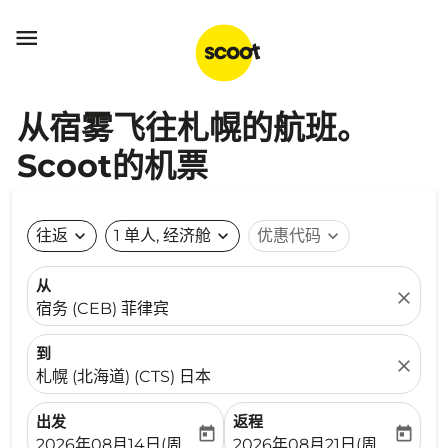

从宿雾飞往札幌的航班。
Scoot的机票
往返
expand_more
1 单人, 经济舱
expand_more
优惠代码
expand_more
从
close
宿务 (CEB) 菲律宾
到
close
札幌 (北海道) (CTS) 日本
出发
返程
today
today
fc-booking-departure-date-aria-label
fc-booking-return-date-ari
2026年08月14日(周五)
2026年08月21日(周五)