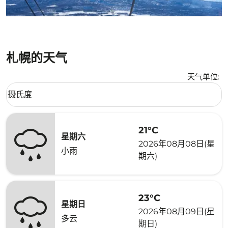
札幌的天气
天气单位
:
Weather unit option 摄氏度 Selected
摄氏度
keyboard_arrow_down
21°C
星期六
2026年08月08日(星
小雨
期六)
23°C
星期日
2026年08月09日(星
多云
期日)