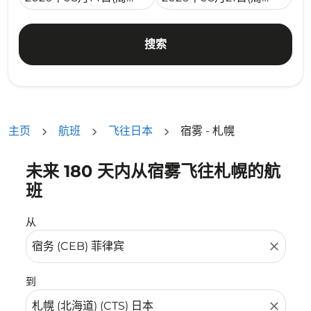
搜索
主页
航班
飞往日本
宿雾 - 札幌
未来 180 天内从宿雾飞往札幌的航
没有符合您的筛选条件的机票。请调整您的筛选条件。
班
从
close
到
close