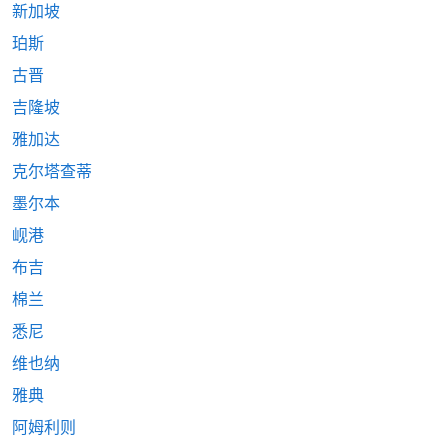
新加坡
珀斯
古晋
吉隆坡
雅加达
克尔塔查蒂
墨尔本
岘港
布吉
棉兰
悉尼
维也纳
雅典
阿姆利则