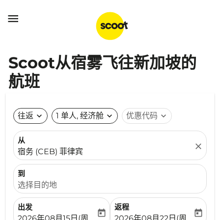

Scoot从宿雾飞往新加坡的
航班
往返
expand_more
1 单人, 经济舱
expand_more
优惠代码
expand_more
从
close
宿务 (CEB) 菲律宾
到
选择目的地
出发
返程
today
today
fc-booking-departure-date-aria-label
fc-booking-return-date-ari
2026年08月15日(周六)
2026年08月22日(周六)