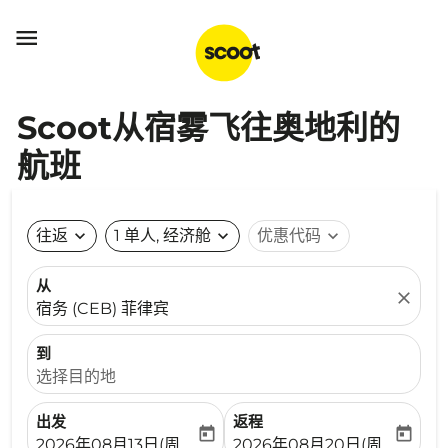

Scoot从宿雾飞往奥地利的
航班
往返
expand_more
1 单人, 经济舱
expand_more
优惠代码
expand_more
从
close
宿务 (CEB) 菲律宾
到
选择目的地
出发
返程
today
today
fc-booking-departure-date-aria-label
fc-booking-return-date-ari
2026年08月13日(周四)
2026年08月20日(周四)