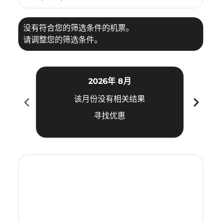
没有符合您的筛选条件的机票。
请调整您的筛选条件。
2026年 8月
chevron_left
chevron_right
该月份没有相关结果
寻找优惠
Displaying fares for 八月-2026
CEB–HDY: cmp-view-offers-disclaimer. 寻找优惠
CEB–HDY: cmp-view-offers-disclaimer. 寻找优惠
CEB–HDY: cmp-view-offers-disclaimer. 寻
CEB–HDY: cmp-view-offers-disclaime
CEB–HDY: cmp-view-offers-discla
CEB–HDY: cmp-view-offers-di
CEB–HDY: cmp-view-offer
CEB–HDY: cmp-view-o
CEB–HDY: cmp-vie
CEB–HDY: cmp
CEB–HDY:
CEB–H
C