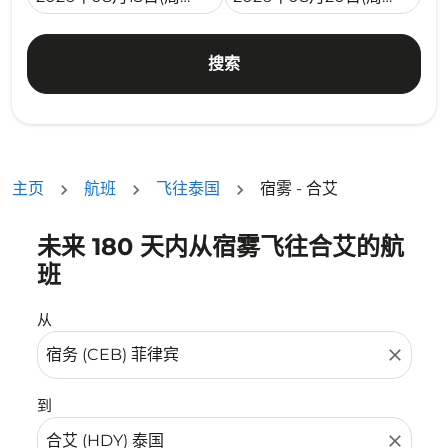
搜索
主页
航班
飞往泰国
宿雾 - 合艾
未来 180 天内从宿雾飞往合艾的航
没有符合您的筛选条件的机票。请调整您的筛选条件。
班
从
close
到
close