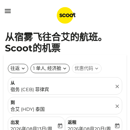

从宿雾飞往合艾的航班。
Scoot的机票
往返
expand_more
1 单人, 经济舱
expand_more
优惠代码
expand_more
从
close
宿务 (CEB) 菲律宾
到
close
合艾 (HDY) 泰国
出发
返程
today
today
fc-booking-departure-date-aria-label
fc-booking-return-date-ari
2026年08月13日(周四)
2026年08月20日(周四)