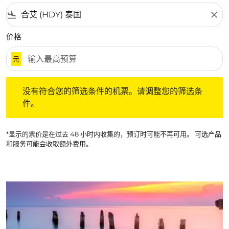
flight_land
close
价格
元
没有符合您的筛选条件的机票。请调整您的筛选条件。
没有符合您的筛选条件的机票。请调整您的筛选条
件。
*显示的票价是在过去 48 小时内收集的，预订时可能不再可用。 可选产品
和服务可能会收取额外费用。