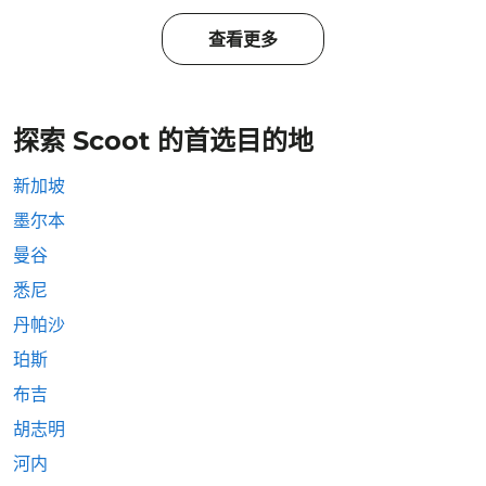
查看更多
探索 Scoot 的首选目的地
新加坡
墨尔本
曼谷
悉尼
丹帕沙
珀斯
布吉
胡志明
河内