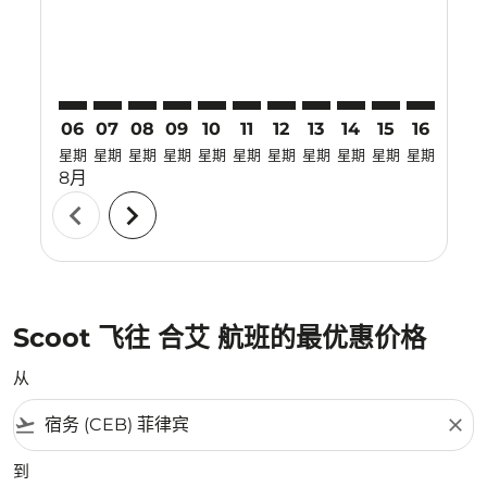
06
07
08
09
10
11
12
13
14
15
16
17
星期
星期
星期
星期
星期
星期
星期
星期
星期
星期
星期
星期
8月
chevron_left
chevron_right
Scoot 飞往 合艾 航班的最优惠价格
从
flight_takeoff
close
到