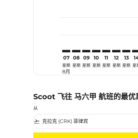
Displaying fares for 八月-2026
CRK–MKZ: cmp-view-offers-dis
CRK–MKZ: cmp-view-offers
CRK–MKZ: cmp-view-off
CRK–MKZ: cmp-view
CRK–MKZ: cmp-
CRK–MKZ: 
CRK–MK
CR
07
08
09
10
11
12
13
1
星期
星期
星期
星期
星期
星期
星期
星
8月
Scoot 飞往 马六甲 航班的最
从
flight_takeoff
没有符合您的筛选条件的机票。请调整您的筛选