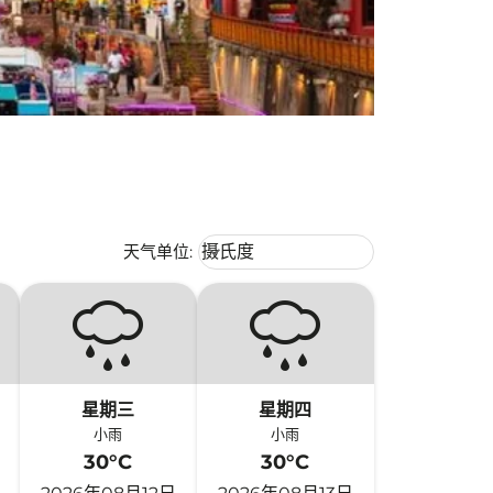
Weather unit option 摄氏度 Selecte
天气单位
:
摄氏度
keyboard_arrow_down
星期三
星期四
小雨
小雨
30°C
30°C