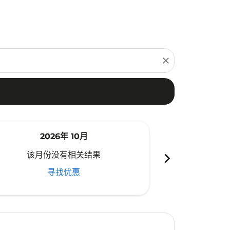
close
2026年 10月
20
chevron_right
该月份没有相关结果
该月份
寻找优惠