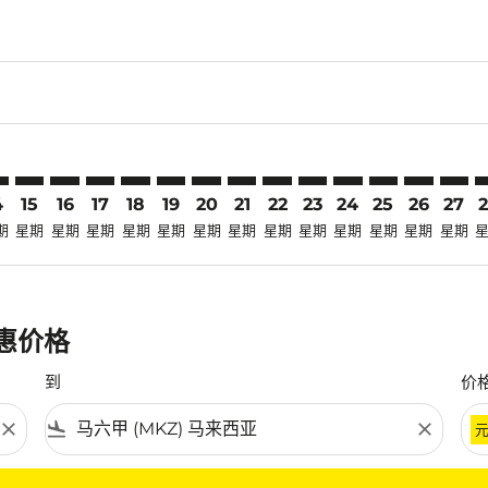
claimer. 寻找优惠
-disclaimer. 寻找优惠
ers-disclaimer. 寻找优惠
-offers-disclaimer. 寻找优惠
view-offers-disclaimer. 寻找优惠
cmp-view-offers-disclaimer. 寻找优惠
Z: cmp-view-offers-disclaimer. 寻找优惠
K–MKZ: cmp-view-offers-disclaimer. 寻找优惠
CRK–MKZ: cmp-view-offers-disclaimer. 寻找优惠
CRK–MKZ: cmp-view-offers-disclaimer. 寻找优惠
CRK–MKZ: cmp-view-offers-disclaimer. 寻找优惠
CRK–MKZ: cmp-view-offers-disclaimer. 寻找
CRK–MKZ: cmp-view-offers-disclaimer
CRK–MKZ: cmp-view-offers-discla
CRK–MKZ: cmp-view-offers-di
CRK–MKZ: cmp-view-offers
CRK–MKZ: cmp-view-of
CRK–MKZ: cmp-vie
CRK–MKZ: cmp
CRK–MKZ: 
CRK–M
C
4
15
16
17
18
19
20
21
22
23
24
25
26
27
期
星期
星期
星期
星期
星期
星期
星期
星期
星期
星期
星期
星期
星期
优惠价格
到
价
close
flight_land
close
条件。