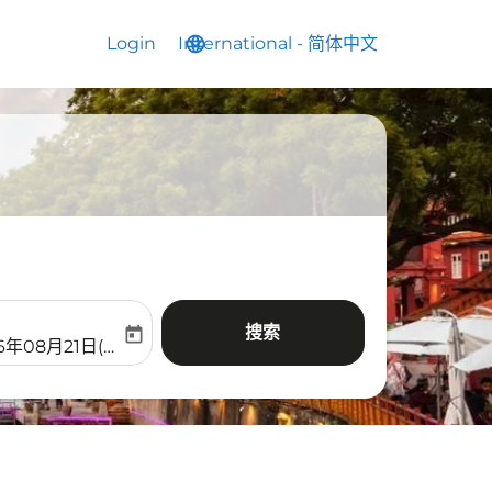
Login
International
language
keyboard_arrow_down
-
简体中文
搜索
today
aria-label
ooking-return-date-aria-label
6年08月21日(周五)