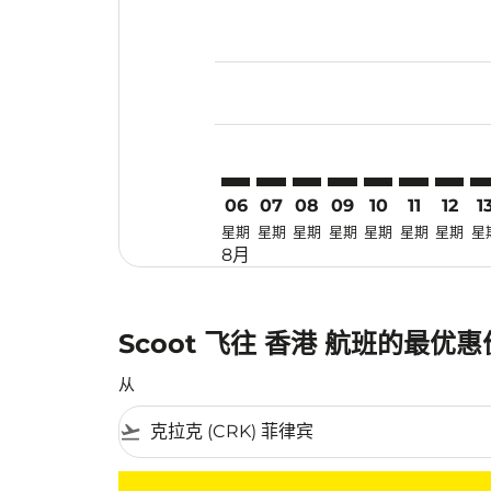
Displaying fares for 八月-2026
CRK–HKG: cmp-view-offers-dis
CRK–HKG: cmp-view-offers
CRK–HKG: cmp-view-off
CRK–HKG: cmp-view
CRK–HKG: cmp-
CRK–HKG: 
CRK–HK
CR
06
07
08
09
10
11
12
1
星期
星期
星期
星期
星期
星期
星期
星
8月
Scoot 飞往 香港 航班的最优
从
flight_takeoff
没有符合您的筛选条件的机票。请调整您的筛选