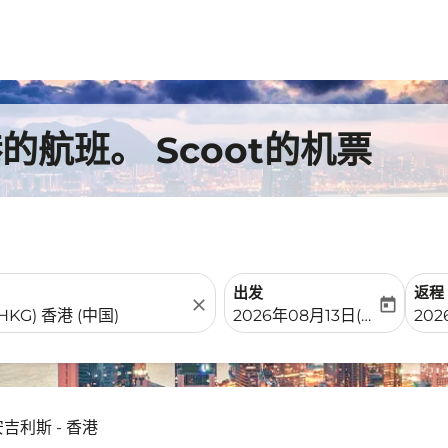
航班。 Scoot的机票
出发
返程
close
today
fc-booking-departure-date-
fc-b
2026年08月13日(周四)
20
安吉利斯 - 香港