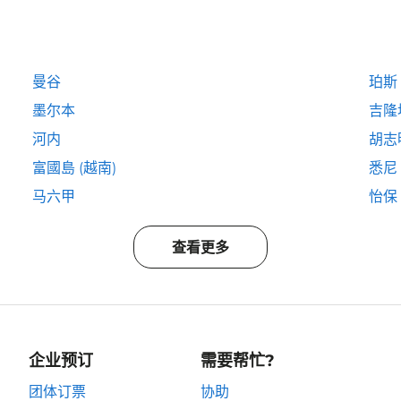
曼谷
珀斯
墨尔本
吉隆
河内
胡志
富國島 (越南)
悉尼
马六甲
怡保
查看更多
企业预订
需要帮忙?
团体订票
协助