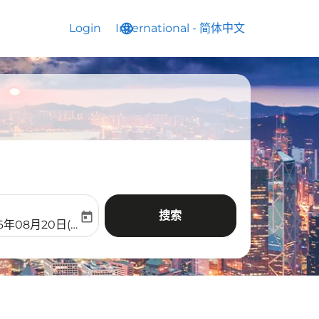
Login
International
language
keyboard_arrow_down
-
简体中文
搜索
today
aria-label
ooking-return-date-aria-label
26年08月20日(周四)