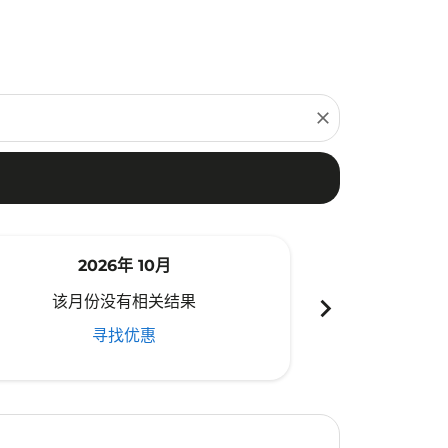
close
2026年 10月
20
chevron_right
该月份没有相关结果
该月份
寻找优惠