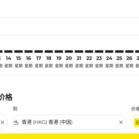
claimer. 寻找优惠
-disclaimer. 寻找优惠
ers-disclaimer. 寻找优惠
-offers-disclaimer. 寻找优惠
view-offers-disclaimer. 寻找优惠
cmp-view-offers-disclaimer. 寻找优惠
G: cmp-view-offers-disclaimer. 寻找优惠
K–HKG: cmp-view-offers-disclaimer. 寻找优惠
CRK–HKG: cmp-view-offers-disclaimer. 寻找优惠
CRK–HKG: cmp-view-offers-disclaimer. 寻找优惠
CRK–HKG: cmp-view-offers-disclaimer. 寻找优惠
CRK–HKG: cmp-view-offers-disclaimer. 寻找
CRK–HKG: cmp-view-offers-disclaimer
CRK–HKG: cmp-view-offers-discla
CRK–HKG: cmp-view-offers-di
CRK–HKG: cmp-view-offers
CRK–HKG: cmp-view-of
CRK–HKG: cmp-vie
CRK–HKG: cmp
CRK–HKG: 
CRK–H
C
3
14
15
16
17
18
19
20
21
22
23
24
25
26
期
星期
星期
星期
星期
星期
星期
星期
星期
星期
星期
星期
星期
星期
惠价格
到
价
close
flight_land
close
条件。