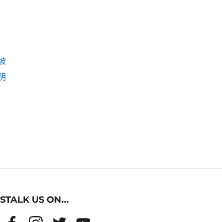
坡
明
STALK US ON...