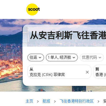
从安吉利斯飞往香港的
往返
expand_more
1 单人, 经济舱
expand_more
优惠代码
expand_more
从
到
close
主页
航班
飞往香港特别行政区