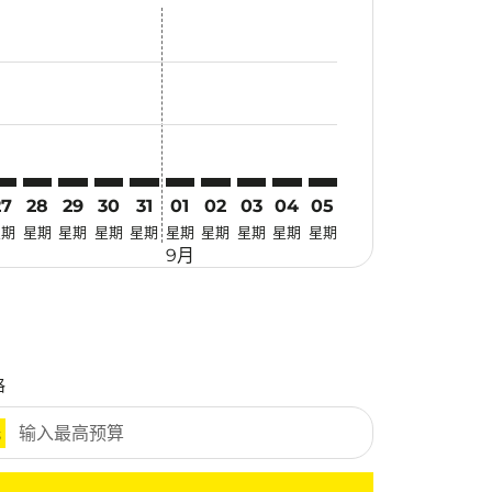
优惠
. 寻找优惠
imer. 寻找优惠
sclaimer. 寻找优惠
-disclaimer. 寻找优惠
fers-disclaimer. 寻找优惠
w-offers-disclaimer. 寻找优惠
-view-offers-disclaimer. 寻找优惠
cmp-view-offers-disclaimer. 寻找优惠
KG: cmp-view-offers-disclaimer. 寻找优惠
RK–HKG: cmp-view-offers-disclaimer. 寻找优惠
CRK–HKG: cmp-view-offers-disclaimer. 寻找优惠
CRK–HKG: cmp-view-offers-disclaimer. 寻找优惠
CRK–HKG: cmp-view-offers-disclaimer. 寻找优惠
CRK–HKG: cmp-view-offers-disclaimer. 寻
CRK–HKG: cmp-view-offers-disclaime
CRK–HKG: cmp-view-offers-discl
CRK–HKG: cmp-view-offers-di
CRK–HKG: cmp-view-offer
CRK–HKG: cmp-view-o
27
28
29
30
31
01
02
03
04
05
星期
星期
星期
星期
星期
星期
星期
星期
星期
星期
9月
格
元