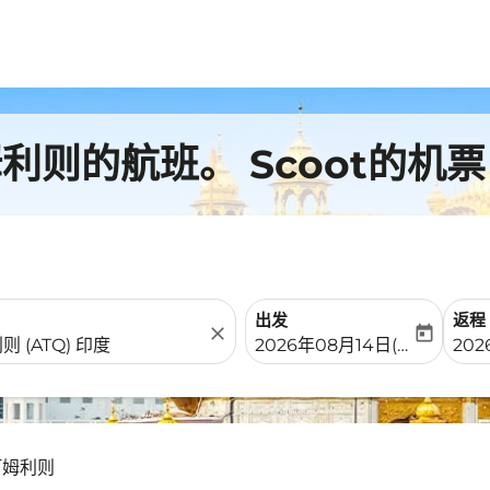
则的航班。 Scoot的机票
出发
返程
close
today
fc-booking-departure-date-
fc-b
2026年08月14日(周五)
202
阿姆利则