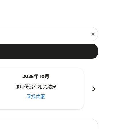
close
2026年 10月
20
chevron_right
该月份没有相关结果
该月份
寻找优惠