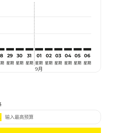
优惠
. 寻找优惠
imer. 寻找优惠
claimer. 寻找优惠
-disclaimer. 寻找优惠
fers-disclaimer. 寻找优惠
w-offers-disclaimer. 寻找优惠
-view-offers-disclaimer. 寻找优惠
cmp-view-offers-disclaimer. 寻找优惠
TQ: cmp-view-offers-disclaimer. 寻找优惠
RK–ATQ: cmp-view-offers-disclaimer. 寻找优惠
CRK–ATQ: cmp-view-offers-disclaimer. 寻找优惠
CRK–ATQ: cmp-view-offers-disclaimer. 寻找优惠
CRK–ATQ: cmp-view-offers-disclaimer. 寻找优惠
CRK–ATQ: cmp-view-offers-disclaimer. 寻
CRK–ATQ: cmp-view-offers-disclaime
CRK–ATQ: cmp-view-offers-discla
CRK–ATQ: cmp-view-offers-di
CRK–ATQ: cmp-view-offer
CRK–ATQ: cmp-view-o
28
29
30
31
01
02
03
04
05
06
星期
星期
星期
星期
星期
星期
星期
星期
星期
星期
9月
格
元