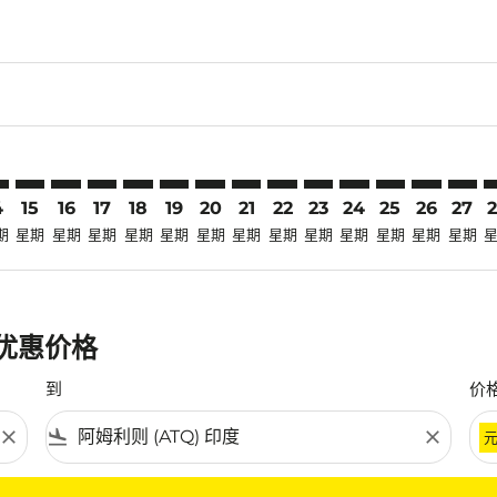
claimer. 寻找优惠
disclaimer. 寻找优惠
ers-disclaimer. 寻找优惠
-offers-disclaimer. 寻找优惠
view-offers-disclaimer. 寻找优惠
cmp-view-offers-disclaimer. 寻找优惠
Q: cmp-view-offers-disclaimer. 寻找优惠
K–ATQ: cmp-view-offers-disclaimer. 寻找优惠
CRK–ATQ: cmp-view-offers-disclaimer. 寻找优惠
CRK–ATQ: cmp-view-offers-disclaimer. 寻找优惠
CRK–ATQ: cmp-view-offers-disclaimer. 寻找优惠
CRK–ATQ: cmp-view-offers-disclaimer. 寻找
CRK–ATQ: cmp-view-offers-disclaimer
CRK–ATQ: cmp-view-offers-discla
CRK–ATQ: cmp-view-offers-dis
CRK–ATQ: cmp-view-offers
CRK–ATQ: cmp-view-of
CRK–ATQ: cmp-vie
CRK–ATQ: cmp
CRK–ATQ: 
CRK–A
C
4
15
16
17
18
19
20
21
22
23
24
25
26
27
期
星期
星期
星期
星期
星期
星期
星期
星期
星期
星期
星期
星期
星期
最优惠价格
到
价
close
flight_land
close
条件。