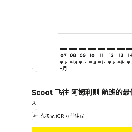
Displaying fares for 八月-2026
CRK–ATQ: cmp-view-offers-dis
CRK–ATQ: cmp-view-offers-
CRK–ATQ: cmp-view-off
CRK–ATQ: cmp-view
CRK–ATQ: cmp-
CRK–ATQ: 
CRK–AT
CR
07
08
09
10
11
12
13
1
星期
星期
星期
星期
星期
星期
星期
星
8月
Scoot 飞往 阿姆利则 航班的
从
flight_takeoff
没有符合您的筛选条件的机票。请调整您的筛选