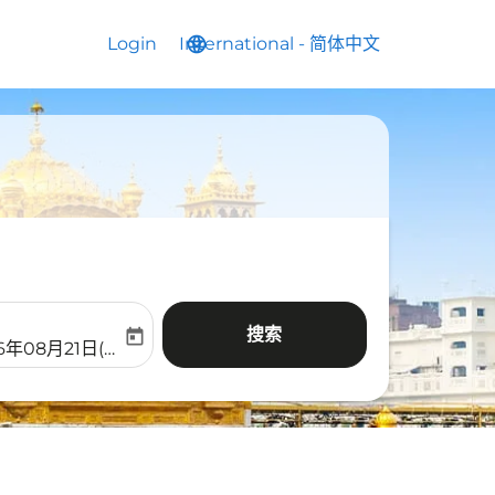
Login
International
language
keyboard_arrow_down
-
简体中文
搜索
today
aria-label
ooking-return-date-aria-label
6年08月21日(周五)