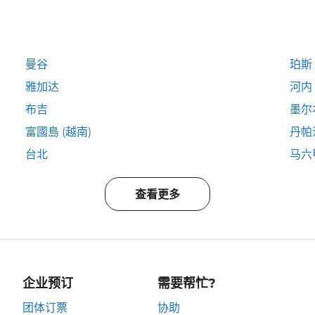
曼谷
珀斯
雅加达
河内
布吉
墨尔
富國島 (越南)
丹帕
台北
马六
查看更多
企业预订
需要帮忙?
团体订票
协助