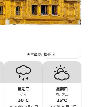
Weather unit option 摄氏度 Selecte
天气单位
:
摄氏度
keyboard_arrow_down
星期三
星期四
小雨
晴，少云
30°C
35°C