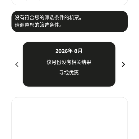
没有符合您的筛选条件的机票。
请调整您的筛选条件。
2026年 8月
chevron_left
chevron_right
该月份没有相关结果
寻找优惠
Displaying fares for 八月-2026
CRK–SBW: cmp-view-offers-disclaimer. 寻找优惠
CRK–SBW: cmp-view-offers-disclaimer. 寻找优惠
CRK–SBW: cmp-view-offers-disclaimer. 寻
CRK–SBW: cmp-view-offers-disclaime
CRK–SBW: cmp-view-offers-discl
CRK–SBW: cmp-view-offers-di
CRK–SBW: cmp-view-offer
CRK–SBW: cmp-view-o
CRK–SBW: cmp-vie
CRK–SBW: cmp
CRK–SBW:
CRK–S
C