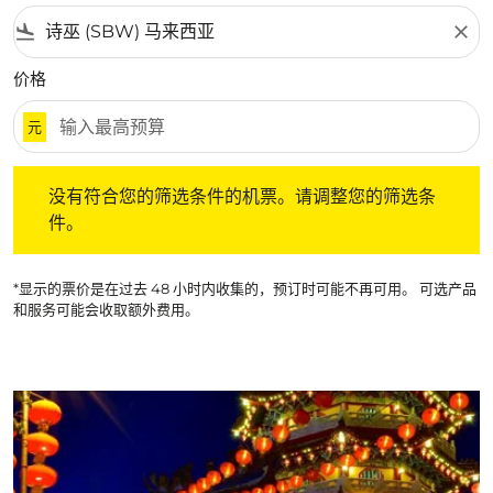
flight_land
close
价格
元
没有符合您的筛选条件的机票。请调整您的筛选条件。
没有符合您的筛选条件的机票。请调整您的筛选条
件。
*显示的票价是在过去 48 小时内收集的，预订时可能不再可用。 可选产品
和服务可能会收取额外费用。