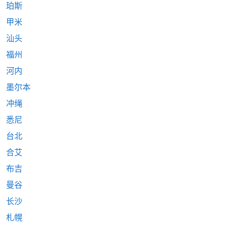
珀斯
甲米
汕头
福州
河内
墨尔本
冲绳
悉尼
台北
合艾
布吉
曼谷
长沙
札幌