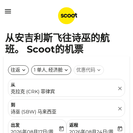

从安吉利斯飞往诗巫的航
班。 Scoot的机票
往返
expand_more
1 单人, 经济舱
expand_more
优惠代码
expand_more
从
close
克拉克 (CRK) 菲律宾
到
close
诗巫 (SBW) 马来西亚
出发
返程
today
today
fc-booking-departure-date-aria-label
fc-booking-return-date-ari
2026年08月17日(周一)
2026年08月24日(周一)