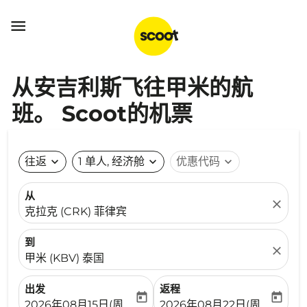

从安吉利斯飞往甲米的航
班。 Scoot的机票
往返
expand_more
1 单人, 经济舱
expand_more
优惠代码
expand_more
从
close
克拉克 (CRK) 菲律宾
到
close
甲米 (KBV) 泰国
出发
返程
today
today
fc-booking-departure-date-aria-label
fc-booking-return-date-ari
2026年08月15日(周六)
2026年08月22日(周六)