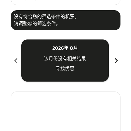
没有符合您的筛选条件的机票。
请调整您的筛选条件。
2026年 8月
chevron_left
chevron_right
该月份没有相关结果
寻找优惠
Displaying fares for 八月-2026
CRK–KBV: cmp-view-offers-disclaimer. 寻找优惠
CRK–KBV: cmp-view-offers-disclaimer. 寻找优惠
CRK–KBV: cmp-view-offers-disclaimer. 寻
CRK–KBV: cmp-view-offers-disclaimer
CRK–KBV: cmp-view-offers-discla
CRK–KBV: cmp-view-offers-di
CRK–KBV: cmp-view-offer
CRK–KBV: cmp-view-of
CRK–KBV: cmp-vie
CRK–KBV: cmp
CRK–KBV:
CRK–K
C