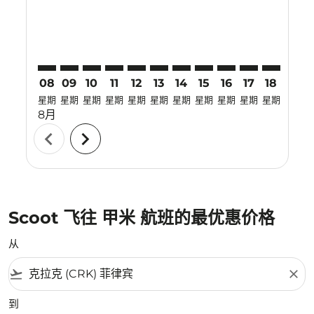
08
09
10
11
12
13
14
15
16
17
18
19
星期
星期
星期
星期
星期
星期
星期
星期
星期
星期
星期
星期
8月
chevron_left
chevron_right
Scoot 飞往 甲米 航班的最优惠价格
从
flight_takeoff
close
到