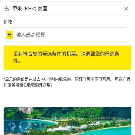
flight_land
close
价格
元
没有符合您的筛选条件的机票。请调整您的筛选条件。
没有符合您的筛选条件的机票。请调整您的筛选条
件。
*显示的票价是在过去 48 小时内收集的，预订时可能不再可用。 可选产品
和服务可能会收取额外费用。