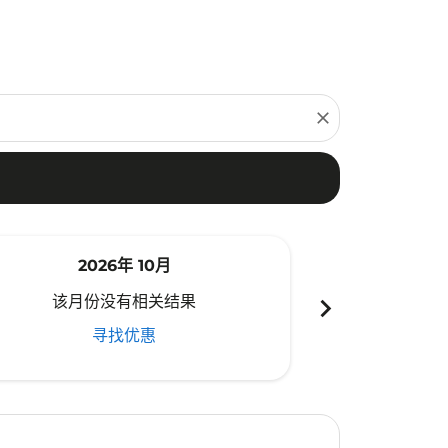
close
2026年 10月
20
chevron_right
该月份没有相关结果
该月份
寻找优惠