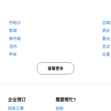
丹帕沙
吉隆
槟城
泗水
维也纳
曼谷
河内
吉达
甲米
古晋
查看更多
企业预订
需要帮忙?
团体订票
协助