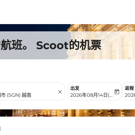
班。 Scoot的机票
出发
返程
close
today
fc-booking-departure-date-
fc-b
2026年08月14日(周五)
202
明