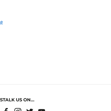
坡
STALK US ON...