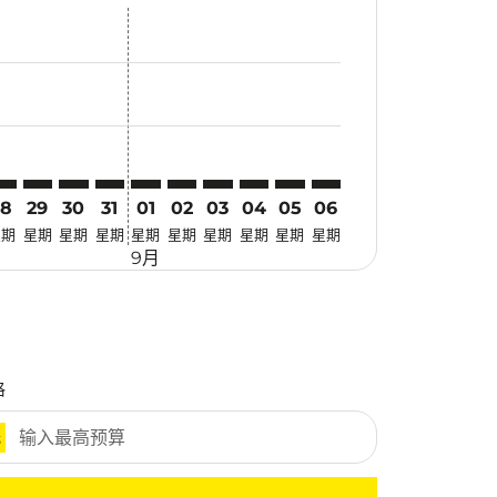
优惠
. 寻找优惠
imer. 寻找优惠
sclaimer. 寻找优惠
-disclaimer. 寻找优惠
fers-disclaimer. 寻找优惠
w-offers-disclaimer. 寻找优惠
-view-offers-disclaimer. 寻找优惠
cmp-view-offers-disclaimer. 寻找优惠
GN: cmp-view-offers-disclaimer. 寻找优惠
SN–SGN: cmp-view-offers-disclaimer. 寻找优惠
TSN–SGN: cmp-view-offers-disclaimer. 寻找优惠
TSN–SGN: cmp-view-offers-disclaimer. 寻找优惠
TSN–SGN: cmp-view-offers-disclaimer. 寻找优惠
TSN–SGN: cmp-view-offers-disclaimer. 寻
TSN–SGN: cmp-view-offers-disclaime
TSN–SGN: cmp-view-offers-discl
TSN–SGN: cmp-view-offers-di
TSN–SGN: cmp-view-offer
TSN–SGN: cmp-view-o
28
29
30
31
01
02
03
04
05
06
星期
星期
星期
星期
星期
星期
星期
星期
星期
星期
9月
格
元