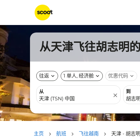
从天津飞往胡志明的航
往返
expand_more
1 单人, 经济舱
expand_more
优惠代码
expand_more
从
到
close
主页
航班
飞往越南
天津 - 胡志