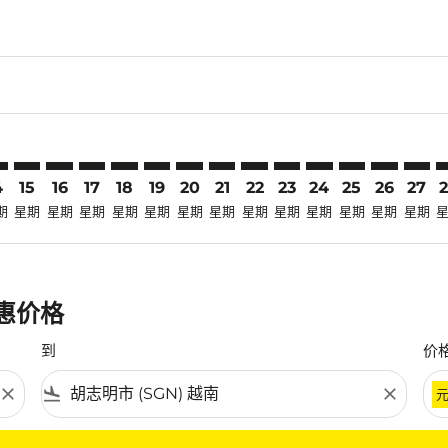
claimer. 寻找优惠
-disclaimer. 寻找优惠
ers-disclaimer. 寻找优惠
-offers-disclaimer. 寻找优惠
view-offers-disclaimer. 寻找优惠
cmp-view-offers-disclaimer. 寻找优惠
N: cmp-view-offers-disclaimer. 寻找优惠
N–SGN: cmp-view-offers-disclaimer. 寻找优惠
TSN–SGN: cmp-view-offers-disclaimer. 寻找优惠
TSN–SGN: cmp-view-offers-disclaimer. 寻找优惠
TSN–SGN: cmp-view-offers-disclaimer. 寻找优惠
TSN–SGN: cmp-view-offers-disclaimer. 寻找
TSN–SGN: cmp-view-offers-disclaimer
TSN–SGN: cmp-view-offers-discla
TSN–SGN: cmp-view-offers-di
TSN–SGN: cmp-view-offers
TSN–SGN: cmp-view-of
TSN–SGN: cmp-vie
TSN–SGN: cmp
TSN–SGN: 
TSN–S
T
4
15
16
17
18
19
20
21
22
23
24
25
26
27
期
星期
星期
星期
星期
星期
星期
星期
星期
星期
星期
星期
星期
星期
优惠价格
到
价
close
flight_land
close
条件。