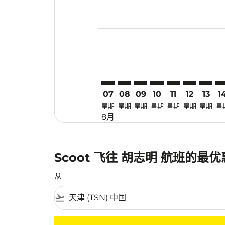
Displaying fares for 八月-2026
TSN–SGN: cmp-view-offers-dis
TSN–SGN: cmp-view-offers
TSN–SGN: cmp-view-off
TSN–SGN: cmp-view
TSN–SGN: cmp-
TSN–SGN: 
TSN–SG
TS
07
08
09
10
11
12
13
1
星期
星期
星期
星期
星期
星期
星期
星
8月
Scoot 飞往 胡志明 航班的最
从
flight_takeoff
没有符合您的筛选条件的机票。请调整您的筛选