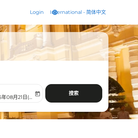
Login
International
language
keyboard_arrow_down
-
简体中文
搜索
today
aria-label
ooking-return-date-aria-label
6年08月21日(周五)