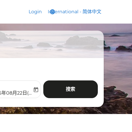
Login
International
language
keyboard_arrow_down
-
简体中文
搜索
today
aria-label
ooking-return-date-aria-label
6年08月22日(周六)