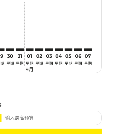
优惠
. 寻找优惠
mer. 寻找优惠
claimer. 寻找优惠
-disclaimer. 寻找优惠
fers-disclaimer. 寻找优惠
w-offers-disclaimer. 寻找优惠
-view-offers-disclaimer. 寻找优惠
cmp-view-offers-disclaimer. 寻找优惠
TZ: cmp-view-offers-disclaimer. 寻找优惠
SN–VTZ: cmp-view-offers-disclaimer. 寻找优惠
TSN–VTZ: cmp-view-offers-disclaimer. 寻找优惠
TSN–VTZ: cmp-view-offers-disclaimer. 寻找优惠
TSN–VTZ: cmp-view-offers-disclaimer. 寻找优惠
TSN–VTZ: cmp-view-offers-disclaimer. 寻
TSN–VTZ: cmp-view-offers-disclaimer
TSN–VTZ: cmp-view-offers-discla
TSN–VTZ: cmp-view-offers-di
TSN–VTZ: cmp-view-offer
TSN–VTZ: cmp-view-o
29
30
31
01
02
03
04
05
06
07
星期
星期
星期
星期
星期
星期
星期
星期
星期
星期
9月
格
元