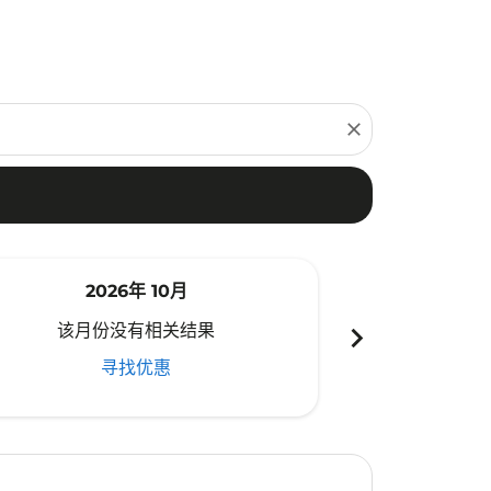
close
2026年 10月
20
chevron_right
该月份没有相关结果
该月份
寻找优惠