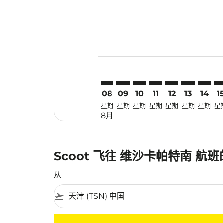
Displaying fares for 八月-2026
TSN–VTZ: cmp-view-offers-disc
TSN–VTZ: cmp-view-offers-
TSN–VTZ: cmp-view-off
TSN–VTZ: cmp-view
TSN–VTZ: cmp-
TSN–VTZ: 
TSN–VT
TS
08
09
10
11
12
13
14
1
星期
星期
星期
星期
星期
星期
星期
星
8月
Scoot 飞往 维沙卡帕特南 航
从
flight_takeoff
没有符合您的筛选条件的机票。请调整您的筛选