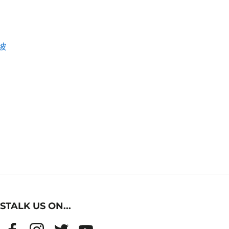
坡
STALK US ON...