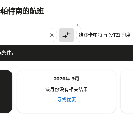
卡帕特南的航班
条件。
到
compare_arrows
close
选条件。
2026年 9月
该月份没有相关结果
寻找优惠