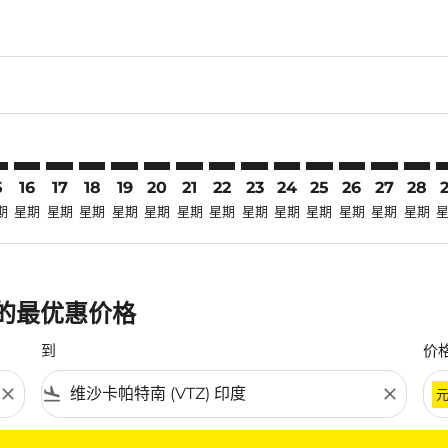
laimer. 寻找优惠
disclaimer. 寻找优惠
ers-disclaimer. 寻找优惠
-offers-disclaimer. 寻找优惠
view-offers-disclaimer. 寻找优惠
cmp-view-offers-disclaimer. 寻找优惠
Z: cmp-view-offers-disclaimer. 寻找优惠
N–VTZ: cmp-view-offers-disclaimer. 寻找优惠
TSN–VTZ: cmp-view-offers-disclaimer. 寻找优惠
TSN–VTZ: cmp-view-offers-disclaimer. 寻找优惠
TSN–VTZ: cmp-view-offers-disclaimer. 寻找优惠
TSN–VTZ: cmp-view-offers-disclaimer. 寻找
TSN–VTZ: cmp-view-offers-disclaimer
TSN–VTZ: cmp-view-offers-disclai
TSN–VTZ: cmp-view-offers-dis
TSN–VTZ: cmp-view-offers
TSN–VTZ: cmp-view-of
TSN–VTZ: cmp-vie
TSN–VTZ: cmp
TSN–VTZ: 
TSN–V
T
5
16
17
18
19
20
21
22
23
24
25
26
27
28
期
星期
星期
星期
星期
星期
星期
星期
星期
星期
星期
星期
星期
星期
班的最优惠价格
到
价
close
flight_land
close
条件。