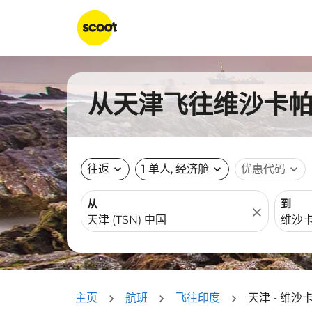
从天津飞往维沙卡帕特
往返
expand_more
1 单人, 经济舱
expand_more
优惠代码
expand_more
从
到
close
主页
航班
飞往印度
天津 - 维沙