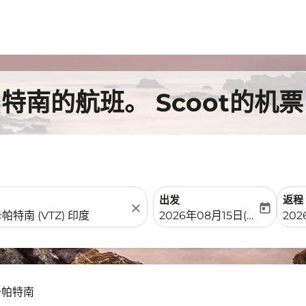
南的航班。 Scoot的机票
出发
返程
close
today
fc-booking-departure-date-
fc-b
2026年08月15日(周六)
202
卡帕特南