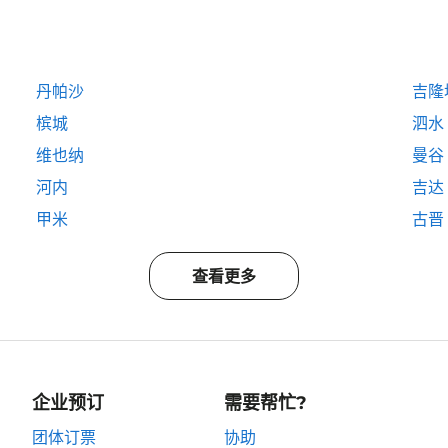
丹帕沙
吉隆
槟城
泗水
维也纳
曼谷
河内
吉达
甲米
古晋
查看更多
企业预订
需要帮忙?
团体订票
协助