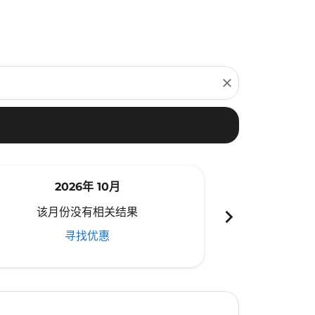
close
2026年 10月
20
chevron_right
该月份没有相关结果
该月份
寻找优惠