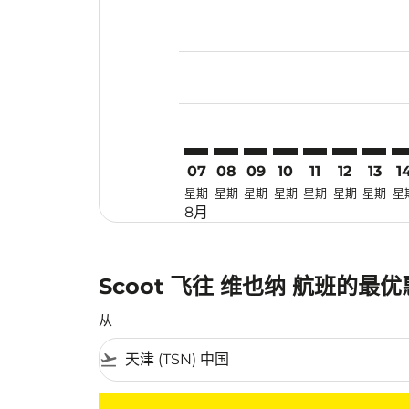
Displaying fares for 八月-2026
TSN–VIE: cmp-view-offers-disc
TSN–VIE: cmp-view-offers-
TSN–VIE: cmp-view-off
TSN–VIE: cmp-view
TSN–VIE: cmp-
TSN–VIE: c
TSN–VI
TS
07
08
09
10
11
12
13
1
星期
星期
星期
星期
星期
星期
星期
星
8月
Scoot 飞往 维也纳 航班的最
从
flight_takeoff
没有符合您的筛选条件的机票。请调整您的筛选