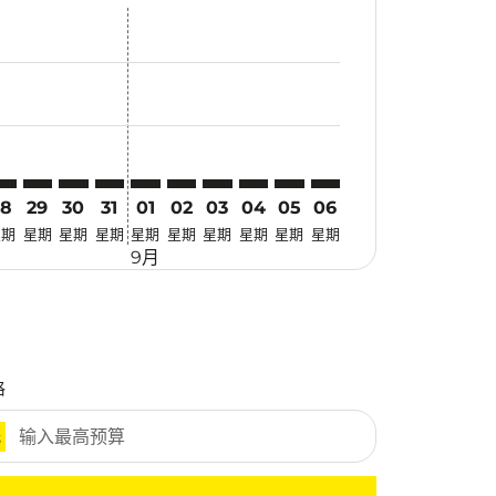
惠
 寻找优惠
mer. 寻找优惠
claimer. 寻找优惠
-disclaimer. 寻找优惠
fers-disclaimer. 寻找优惠
-offers-disclaimer. 寻找优惠
view-offers-disclaimer. 寻找优惠
cmp-view-offers-disclaimer. 寻找优惠
IE: cmp-view-offers-disclaimer. 寻找优惠
SN–VIE: cmp-view-offers-disclaimer. 寻找优惠
TSN–VIE: cmp-view-offers-disclaimer. 寻找优惠
TSN–VIE: cmp-view-offers-disclaimer. 寻找优惠
TSN–VIE: cmp-view-offers-disclaimer. 寻找优惠
TSN–VIE: cmp-view-offers-disclaimer. 寻找
TSN–VIE: cmp-view-offers-disclaimer
TSN–VIE: cmp-view-offers-discla
TSN–VIE: cmp-view-offers-di
TSN–VIE: cmp-view-offer
TSN–VIE: cmp-view-of
28
29
30
31
01
02
03
04
05
06
星期
星期
星期
星期
星期
星期
星期
星期
星期
星期
9月
格
元