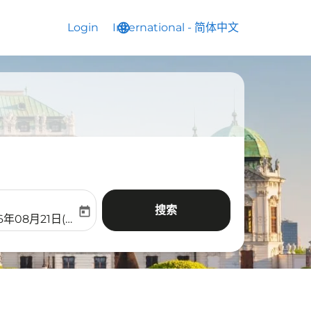
Login
International
language
keyboard_arrow_down
-
简体中文
搜索
today
aria-label
ooking-return-date-aria-label
6年08月21日(周五)