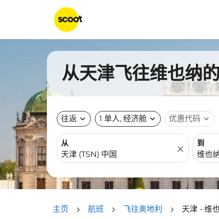
从天津飞往维也纳的航
往返
expand_more
1 单人, 经济舱
expand_more
优惠代码
expand_more
从
到
close
主页
航班
飞往奥地利
天津 - 维