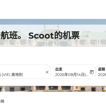
班。 Scoot的机票
出发
返程
close
today
fc-booking-departure-date-
fc-b
2026年08月14日(周五)
202
也纳