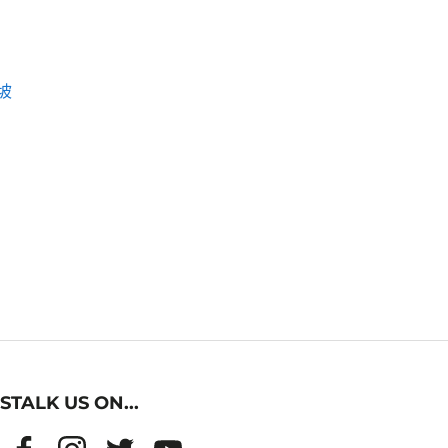
坡
STALK US ON...