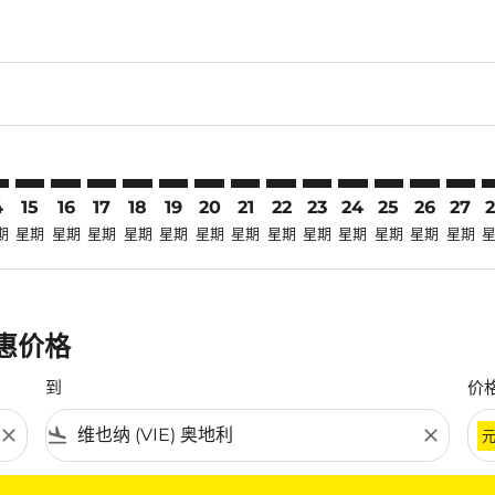
laimer. 寻找优惠
disclaimer. 寻找优惠
ers-disclaimer. 寻找优惠
-offers-disclaimer. 寻找优惠
view-offers-disclaimer. 寻找优惠
mp-view-offers-disclaimer. 寻找优惠
E: cmp-view-offers-disclaimer. 寻找优惠
N–VIE: cmp-view-offers-disclaimer. 寻找优惠
TSN–VIE: cmp-view-offers-disclaimer. 寻找优惠
TSN–VIE: cmp-view-offers-disclaimer. 寻找优惠
TSN–VIE: cmp-view-offers-disclaimer. 寻找优惠
TSN–VIE: cmp-view-offers-disclaimer. 寻找优
TSN–VIE: cmp-view-offers-disclaimer.
TSN–VIE: cmp-view-offers-disclai
TSN–VIE: cmp-view-offers-dis
TSN–VIE: cmp-view-offers
TSN–VIE: cmp-view-of
TSN–VIE: cmp-view
TSN–VIE: cmp-
TSN–VIE: 
TSN–V
T
4
15
16
17
18
19
20
21
22
23
24
25
26
27
期
星期
星期
星期
星期
星期
星期
星期
星期
星期
星期
星期
星期
星期
优惠价格
到
价
close
flight_land
close
条件。