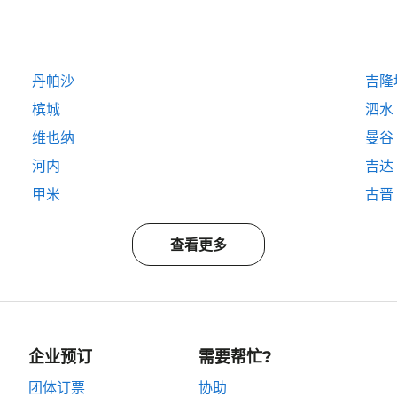
丹帕沙
吉隆
槟城
泗水
维也纳
曼谷
河内
吉达
甲米
古晋
查看更多
企业预订
需要帮忙?
团体订票
协助