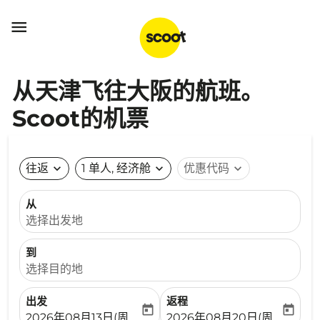

从天津飞往大阪的航班。
Scoot的机票
往返
expand_more
1 单人, 经济舱
expand_more
优惠代码
expand_more
从
选择出发地
到
选择目的地
出发
返程
today
today
fc-booking-departure-date-aria-label
fc-booking-return-date-ari
2026年08月13日(周四)
2026年08月20日(周四)