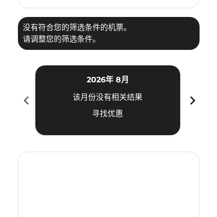
没有符合您的筛选条件的机票。
请调整您的筛选条件。
2026年 8月
chevron_left
chevron_right
该月份没有相关结果
寻找优惠
Displaying fares for 八月-2026
TSN–KIX: cmp-view-offers-disclaimer. 寻找优惠
TSN–KIX: cmp-view-offers-disclaimer. 寻找优惠
TSN–KIX: cmp-view-offers-disclaimer. 寻找
TSN–KIX: cmp-view-offers-disclaimer
TSN–KIX: cmp-view-offers-discla
TSN–KIX: cmp-view-offers-dis
TSN–KIX: cmp-view-offers
TSN–KIX: cmp-view-of
TSN–KIX: cmp-vie
TSN–KIX: cmp
TSN–KIX:
TSN–K
T