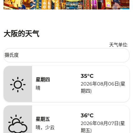
大阪的天气
天气单位
:
Weather unit option 摄氏度 Selected
摄氏度
keyboard_arrow_down
35°C
星期四
2026年08月06日(星
晴
期四)
36°C
星期五
2026年08月07日(星
晴，少云
期五)