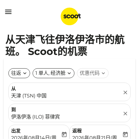

从天津飞往伊洛伊洛市的航
班。 Scoot的机票
往返
expand_more
1 单人, 经济舱
expand_more
优惠代码
expand_more
从
close
天津 (TSN) 中国
到
close
伊洛伊洛 (ILO) 菲律宾
出发
返程
today
today
fc-booking-departure-date-aria-label
fc-booking-return-date-ari
2026年08月14日(周五)
2026年08月21日(周五)