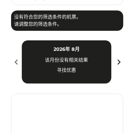
没有符合您的筛选条件的机票。
请调整您的筛选条件。
2026年 8月
chevron_left
chevron_right
该月份没有相关结果
寻找优惠
Displaying fares for 八月-2026
TSN–ILO: cmp-view-offers-disclaimer. 寻找优惠
TSN–ILO: cmp-view-offers-disclaimer. 寻找优惠
TSN–ILO: cmp-view-offers-disclaimer. 寻找
TSN–ILO: cmp-view-offers-disclaimer
TSN–ILO: cmp-view-offers-discla
TSN–ILO: cmp-view-offers-di
TSN–ILO: cmp-view-offers
TSN–ILO: cmp-view-of
TSN–ILO: cmp-vie
TSN–ILO: cmp
TSN–ILO:
TSN–I
T