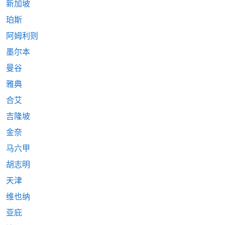
新加坡
珀斯
阿姆利则
墨尔本
曼谷
雅典
合艾
吉隆坡
金奈
马六甲
胡志明
天津
维也纳
亚庇