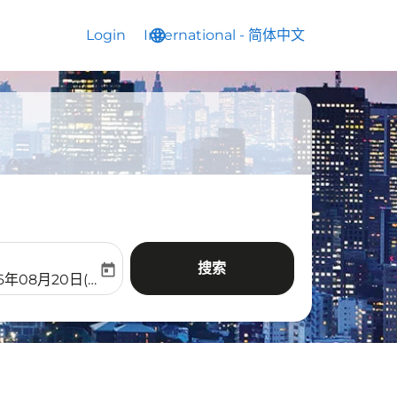
Login
International
language
keyboard_arrow_down
-
简体中文
搜索
today
aria-label
ooking-return-date-aria-label
26年08月20日(周四)