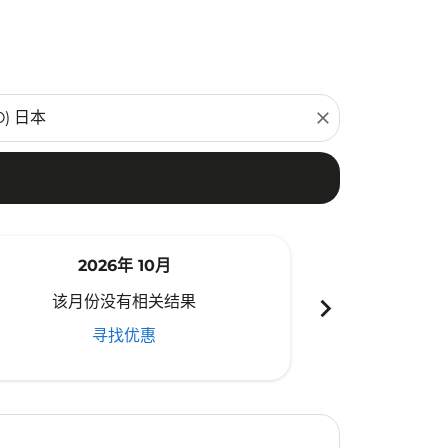
close
2026年 10月
20
chevron_right
该月份没有相关结果
该月份
寻找优惠