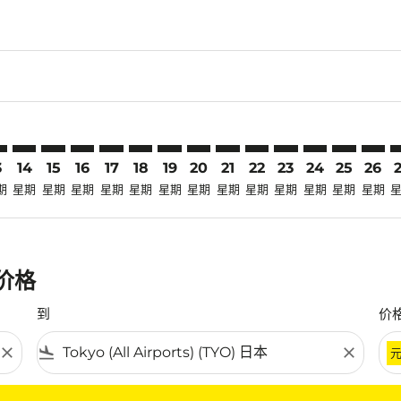
claimer. 寻找优惠
disclaimer. 寻找优惠
ers-disclaimer. 寻找优惠
-offers-disclaimer. 寻找优惠
view-offers-disclaimer. 寻找优惠
cmp-view-offers-disclaimer. 寻找优惠
O: cmp-view-offers-disclaimer. 寻找优惠
N–TYO: cmp-view-offers-disclaimer. 寻找优惠
TSN–TYO: cmp-view-offers-disclaimer. 寻找优惠
TSN–TYO: cmp-view-offers-disclaimer. 寻找优惠
TSN–TYO: cmp-view-offers-disclaimer. 寻找优惠
TSN–TYO: cmp-view-offers-disclaimer. 寻找
TSN–TYO: cmp-view-offers-disclaimer
TSN–TYO: cmp-view-offers-discla
TSN–TYO: cmp-view-offers-dis
TSN–TYO: cmp-view-offers
TSN–TYO: cmp-view-of
TSN–TYO: cmp-vie
TSN–TYO: cmp
TSN–TYO: 
TSN–T
T
3
14
15
16
17
18
19
20
21
22
23
24
25
26
期
星期
星期
星期
星期
星期
星期
星期
星期
星期
星期
星期
星期
星期
惠价格
到
价
close
flight_land
close
条件。