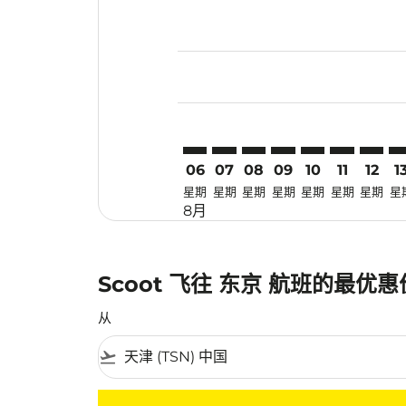
Displaying fares for 八月-2026
TSN–TYO: cmp-view-offers-dis
TSN–TYO: cmp-view-offers-
TSN–TYO: cmp-view-off
TSN–TYO: cmp-view
TSN–TYO: cmp-
TSN–TYO: 
TSN–TY
TS
06
07
08
09
10
11
12
1
星期
星期
星期
星期
星期
星期
星期
星
8月
Scoot 飞往 东京 航班的最优
从
flight_takeoff
没有符合您的筛选条件的机票。请调整您的筛选