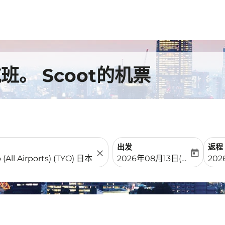
。 Scoot的机票
出发
返程
close
today
fc-booking-departure-date-
fc-b
2026年08月13日(周四)
20