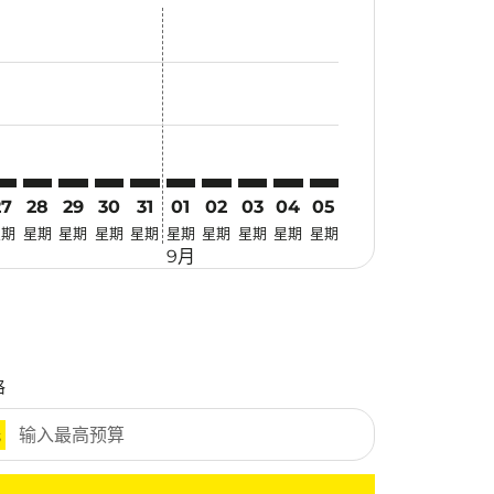
优惠
. 寻找优惠
imer. 寻找优惠
claimer. 寻找优惠
-disclaimer. 寻找优惠
fers-disclaimer. 寻找优惠
w-offers-disclaimer. 寻找优惠
-view-offers-disclaimer. 寻找优惠
cmp-view-offers-disclaimer. 寻找优惠
YO: cmp-view-offers-disclaimer. 寻找优惠
SN–TYO: cmp-view-offers-disclaimer. 寻找优惠
TSN–TYO: cmp-view-offers-disclaimer. 寻找优惠
TSN–TYO: cmp-view-offers-disclaimer. 寻找优惠
TSN–TYO: cmp-view-offers-disclaimer. 寻找优惠
TSN–TYO: cmp-view-offers-disclaimer. 寻
TSN–TYO: cmp-view-offers-disclaime
TSN–TYO: cmp-view-offers-discla
TSN–TYO: cmp-view-offers-di
TSN–TYO: cmp-view-offer
TSN–TYO: cmp-view-o
27
28
29
30
31
01
02
03
04
05
星期
星期
星期
星期
星期
星期
星期
星期
星期
星期
9月
格
元