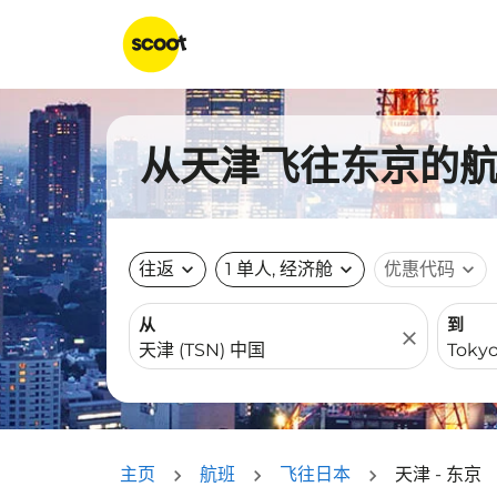
从天津飞往东京的航班
往返
expand_more
1 单人, 经济舱
expand_more
优惠代码
expand_more
从
到
close
主页
航班
飞往日本
天津 - 东京