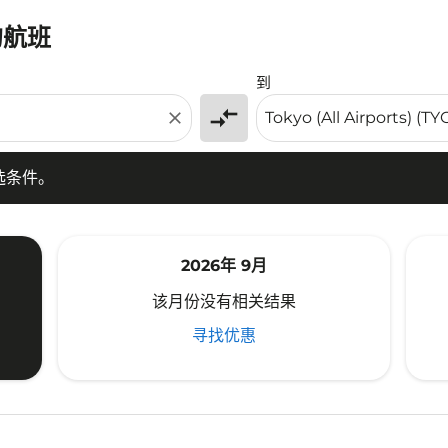
的航班
条件。
到
compare_arrows
close
选条件。
2026年 9月
该月份没有相关结果
寻找优惠