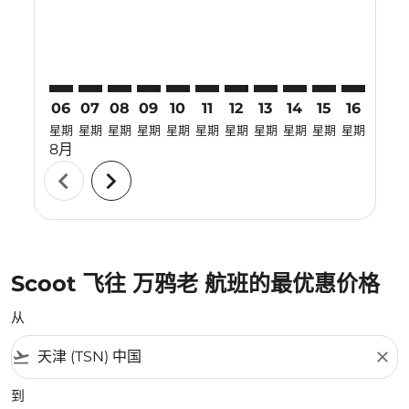
06
07
08
09
10
11
12
13
14
15
16
17
星期
星期
星期
星期
星期
星期
星期
星期
星期
星期
星期
星期
8月
chevron_left
chevron_right
Scoot 飞往 万鸦老 航班的最优惠价格
从
flight_takeoff
close
到