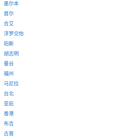
墨尔本
首尔
合艾
浮罗交怡
珀斯
胡志明
曼谷
福州
马尼拉
台北
亚庇
香港
布吉
古晋