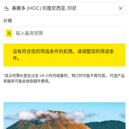
flight_land
close
价格
元
没有符合您的筛选条件的机票。请调整您的筛选条件。
没有符合您的筛选条件的机票。请调整您的筛选条
件。
*显示的票价是在过去 48 小时内收集的，预订时可能不再可用。 可选产品
和服务可能会收取额外费用。