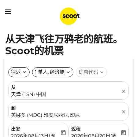

从天津飞往万鸦老的航班。
Scoot的机票
往返
expand_more
1 单人, 经济舱
expand_more
优惠代码
expand_more
从
close
天津 (TSN) 中国
到
close
美娜多 (MDC) 印度尼西亚, 印尼
出发
返程
today
today
fc-booking-departure-date-aria-label
fc-booking-return-date-ari
2026年08月13日(周四)
2026年08月20日(周四)