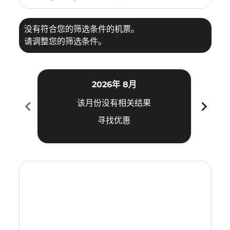
没有符合您的筛选条件的机票。
请调整您的筛选条件。
2026年 8月
chevron_left
chevron_right
该月份没有相关结果
寻找优惠
Displaying fares for 八月-2026
TSN–MDC: cmp-view-offers-disclaimer. 寻找优惠
TSN–MDC: cmp-view-offers-disclaimer. 寻找优惠
TSN–MDC: cmp-view-offers-disclaimer. 寻
TSN–MDC: cmp-view-offers-disclaime
TSN–MDC: cmp-view-offers-discl
TSN–MDC: cmp-view-offers-di
TSN–MDC: cmp-view-offer
TSN–MDC: cmp-view-o
TSN–MDC: cmp-vie
TSN–MDC: cmp
TSN–MDC:
TSN–
T