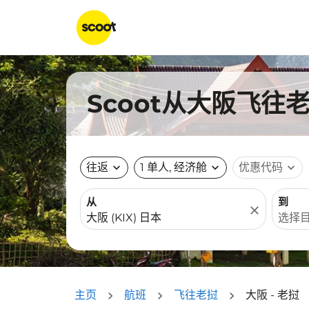
Scoot从大阪飞往
往返
expand_more
1 单人, 经济舱
expand_more
优惠代码
expand_more
从
到
close
主页
航班
飞往老挝
大阪 - 老挝