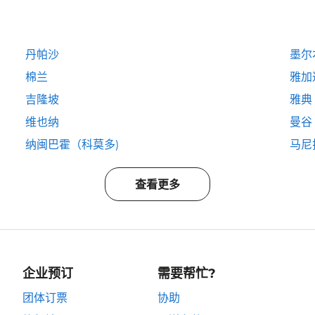
丹帕沙
墨尔
棉兰
雅加
吉隆坡
雅典
维也纳
曼谷
纳闽巴霍（科莫多)
马尼
查看更多
企业预订
需要帮忙?
团体订票
协助