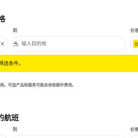
格
到
价
close
flight_land
条件。
筛选条件。
再可用。可选产品和服务可能会收取额外费用。
 的航班
到
价