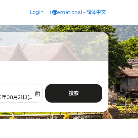
Login
International
language
keyboard_arrow_down
-
简体中文
搜索
today
aria-label
ooking-return-date-aria-label
6年08月21日(周五)