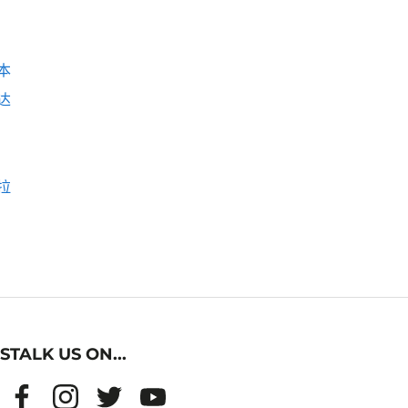
本
达
拉
STALK US ON...