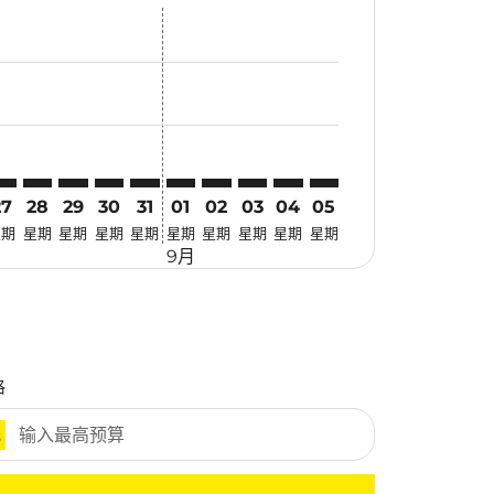
惠
寻找优惠
er. 寻找优惠
laimer. 寻找优惠
disclaimer. 寻找优惠
ers-disclaimer. 寻找优惠
-offers-disclaimer. 寻找优惠
view-offers-disclaimer. 寻找优惠
cmp-view-offers-disclaimer. 寻找优惠
EI: cmp-view-offers-disclaimer. 寻找优惠
IX–CEI: cmp-view-offers-disclaimer. 寻找优惠
KIX–CEI: cmp-view-offers-disclaimer. 寻找优惠
KIX–CEI: cmp-view-offers-disclaimer. 寻找优惠
KIX–CEI: cmp-view-offers-disclaimer. 寻找优惠
KIX–CEI: cmp-view-offers-disclaimer. 寻找优
KIX–CEI: cmp-view-offers-disclaimer.
KIX–CEI: cmp-view-offers-disclai
KIX–CEI: cmp-view-offers-dis
KIX–CEI: cmp-view-offers
KIX–CEI: cmp-view-of
27
28
29
30
31
01
02
03
04
05
星期
星期
星期
星期
星期
星期
星期
星期
星期
星期
9月
格
元