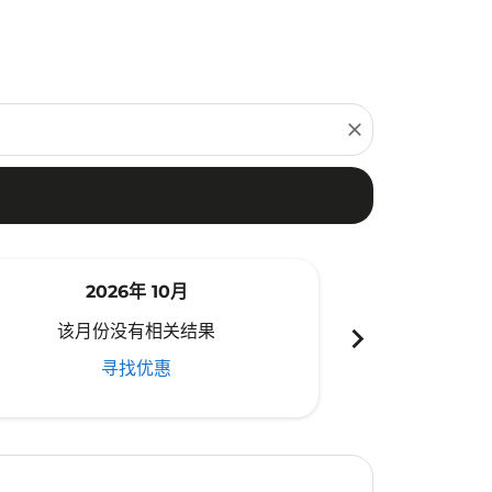
close
2026年 10月
20
chevron_right
该月份没有相关结果
该月份
寻找优惠