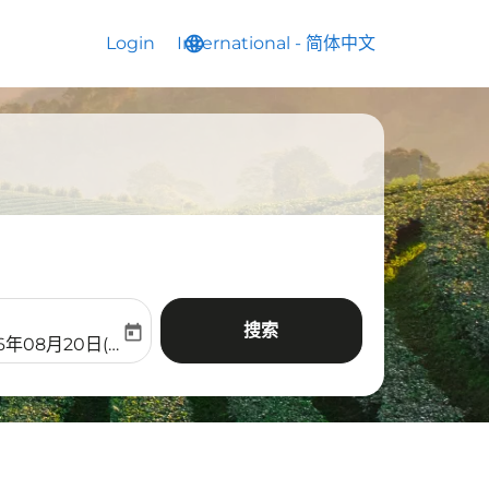
Login
International
language
keyboard_arrow_down
-
简体中文
搜索
today
aria-label
ooking-return-date-aria-label
26年08月20日(周四)