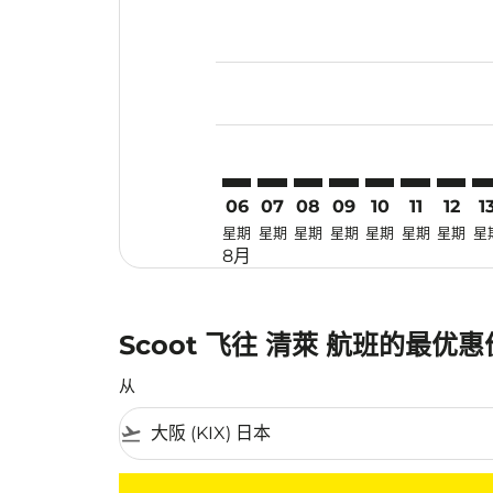
Displaying fares for 八月-2026
KIX–CEI: cmp-view-offers-disc
KIX–CEI: cmp-view-offers-d
KIX–CEI: cmp-view-offe
KIX–CEI: cmp-view-
KIX–CEI: cmp-v
KIX–CEI: c
KIX–CE
KI
06
07
08
09
10
11
12
1
星期
星期
星期
星期
星期
星期
星期
星
8月
Scoot 飞往 清萊 航班的最优
从
flight_takeoff
没有符合您的筛选条件的机票。请调整您的筛选