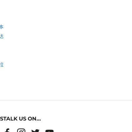
本
达
拉
STALK US ON...