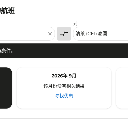
的航班
条件。
到
compare_arrows
close
选条件。
2026年 9月
该月份没有相关结果
寻找优惠