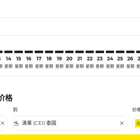
laimer. 寻找优惠
isclaimer. 寻找优惠
rs-disclaimer. 寻找优惠
offers-disclaimer. 寻找优惠
iew-offers-disclaimer. 寻找优惠
mp-view-offers-disclaimer. 寻找优惠
I: cmp-view-offers-disclaimer. 寻找优惠
X–CEI: cmp-view-offers-disclaimer. 寻找优惠
KIX–CEI: cmp-view-offers-disclaimer. 寻找优惠
KIX–CEI: cmp-view-offers-disclaimer. 寻找优惠
KIX–CEI: cmp-view-offers-disclaimer. 寻找优惠
KIX–CEI: cmp-view-offers-disclaimer. 寻找优
KIX–CEI: cmp-view-offers-disclaimer. 
KIX–CEI: cmp-view-offers-disclaim
KIX–CEI: cmp-view-offers-disc
KIX–CEI: cmp-view-offers-
KIX–CEI: cmp-view-off
KIX–CEI: cmp-view
KIX–CEI: cmp-
KIX–CEI: 
KIX–C
K
3
14
15
16
17
18
19
20
21
22
23
24
25
26
期
星期
星期
星期
星期
星期
星期
星期
星期
星期
星期
星期
星期
星期
惠价格
到
价
close
flight_land
close
条件。