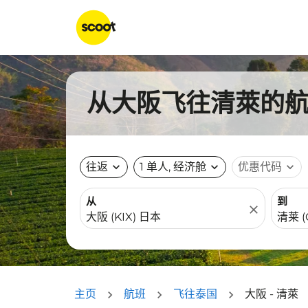
从大阪飞往清萊的航班
往返
expand_more
1 单人, 经济舱
expand_more
优惠代码
expand_more
从
到
close
主页
航班
飞往泰国
大阪 - 清萊