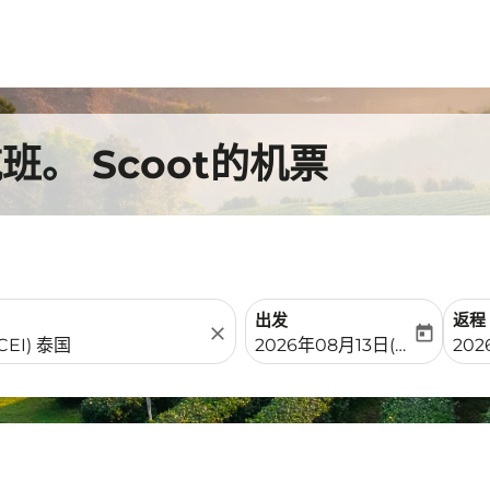
。 Scoot的机票
出发
返程
close
today
fc-booking-departure-date-
fc-b
2026年08月13日(周四)
20