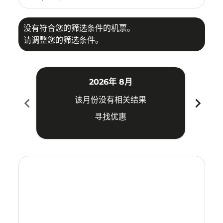
没有符合您的筛选条件的机票。
请调整您的筛选条件。
2026年 8月
chevron_left
chevron_right
该月份没有相关结果
寻找优惠
Displaying fares for 八月-2026
KIX–HKT: cmp-view-offers-disclaimer. 寻找优惠
KIX–HKT: cmp-view-offers-disclaimer. 寻找优惠
KIX–HKT: cmp-view-offers-disclaimer. 寻找
KIX–HKT: cmp-view-offers-disclaimer
KIX–HKT: cmp-view-offers-discla
KIX–HKT: cmp-view-offers-di
KIX–HKT: cmp-view-offers
KIX–HKT: cmp-view-of
KIX–HKT: cmp-vie
KIX–HKT: cmp
KIX–HKT:
KIX–H
K