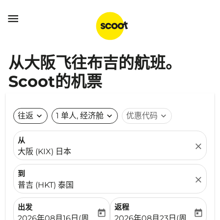

从大阪飞往布吉的航班。
Scoot的机票
往返
expand_more
1 单人, 经济舱
expand_more
优惠代码
expand_more
从
close
大阪 (KIX) 日本
到
close
普吉 (HKT) 泰国
出发
返程
today
today
fc-booking-departure-date-aria-label
fc-booking-return-date-ari
2026年08月16日(周日)
2026年08月23日(周日)