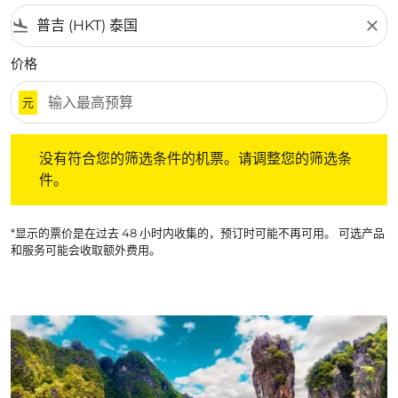
flight_land
close
价格
元
没有符合您的筛选条件的机票。请调整您的筛选条件。
没有符合您的筛选条件的机票。请调整您的筛选条
件。
*显示的票价是在过去 48 小时内收集的，预订时可能不再可用。 可选产品
和服务可能会收取额外费用。