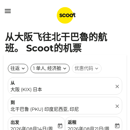

从大阪飞往北干巴魯的航
班。 Scoot的机票
往返
expand_more
1 单人, 经济舱
expand_more
优惠代码
expand_more
从
close
大阪 (KIX) 日本
到
close
北干巴鲁 (PKU) 印度尼西亚, 印尼
出发
返程
today
today
fc-booking-departure-date-aria-label
fc-booking-return-date-ari
2026年08月14日(周五)
2026年08月21日(周五)