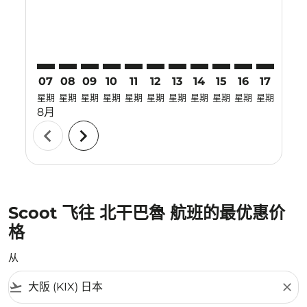
07
08
09
10
11
12
13
14
15
16
17
18
星期
星期
星期
星期
星期
星期
星期
星期
星期
星期
星期
星期
8月
chevron_left
chevron_right
Scoot 飞往 北干巴魯 航班的最优惠价
格
从
flight_takeoff
close