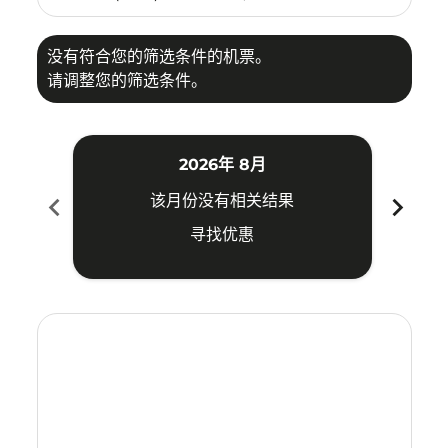
没有符合您的筛选条件的机票。
请调整您的筛选条件。
2026年 8月
chevron_left
chevron_right
该月份没有相关结果
寻找优惠
Displaying fares for 八月-2026
KIX–PKU: cmp-view-offers-disclaimer. 寻找优惠
KIX–PKU: cmp-view-offers-disclaimer. 寻找优惠
KIX–PKU: cmp-view-offers-disclaimer. 寻找
KIX–PKU: cmp-view-offers-disclaimer
KIX–PKU: cmp-view-offers-discla
KIX–PKU: cmp-view-offers-di
KIX–PKU: cmp-view-offers
KIX–PKU: cmp-view-of
KIX–PKU: cmp-vie
KIX–PKU: cmp
KIX–PKU:
KIX–P
K