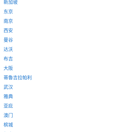
新加坡
东京
南京
西安
曼谷
达沃
布吉
大阪
蒂魯吉拉帕利
武汉
雅典
亚庇
澳门
槟城