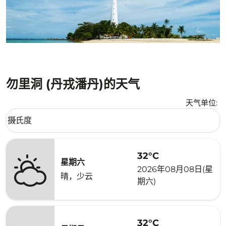
勿里洞 (丹戎潘丹)的天气
天气单位
:
Weather unit option 摄氏度 Selected
摄氏度
keyboard_arrow_down
32°C
星期六
2026年08月08日(星
晴，少云
期六)
32°C