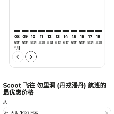
KIX–TJQ: cmp-view-offers-disclaimer. 寻找优惠
KIX–TJQ: cmp-view-offers-disclaimer. 寻找优惠
KIX–TJQ: cmp-view-offers-disclaimer. 寻找优
KIX–TJQ: cmp-view-offers-disclaimer.
KIX–TJQ: cmp-view-offers-disclai
KIX–TJQ: cmp-view-offers-dis
KIX–TJQ: cmp-view-offers
KIX–TJQ: cmp-view-of
KIX–TJQ: cmp-vie
KIX–TJQ: cmp-
KIX–TJQ: 
KIX–T
K
08
09
10
11
12
13
14
15
16
17
18
19
星期
星期
星期
星期
星期
星期
星期
星期
星期
星期
星期
星期
8月
chevron_left
chevron_right
Scoot 飞往 勿里洞 (丹戎潘丹) 航班的
最优惠价格
从
flight_takeoff
close