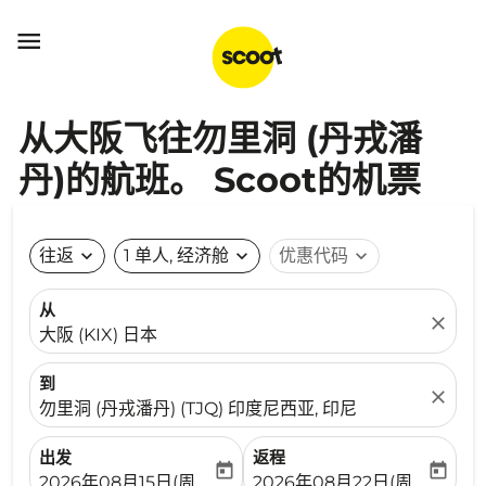

从大阪飞往勿里洞 (丹戎潘
丹)的航班。 Scoot的机票
往返
expand_more
1 单人, 经济舱
expand_more
优惠代码
expand_more
从
close
大阪 (KIX) 日本
到
close
勿里洞 (丹戎潘丹) (TJQ) 印度尼西亚, 印尼
出发
返程
today
today
fc-booking-departure-date-aria-label
fc-booking-return-date-ari
2026年08月15日(周六)
2026年08月22日(周六)