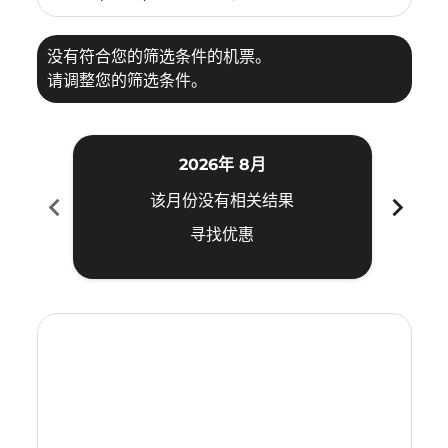
没有符合您的筛选条件的机票。
请调整您的筛选条件。
2026年 8月
chevron_left
chevron_right
该月份没有相关结果
寻找优惠
Displaying fares for 八月-2026
KIX–MDC: cmp-view-offers-disclaimer. 寻找优惠
KIX–MDC: cmp-view-offers-disclaimer. 寻找优惠
KIX–MDC: cmp-view-offers-disclaimer. 寻
KIX–MDC: cmp-view-offers-disclaime
KIX–MDC: cmp-view-offers-discla
KIX–MDC: cmp-view-offers-di
KIX–MDC: cmp-view-offer
KIX–MDC: cmp-view-of
KIX–MDC: cmp-vie
KIX–MDC: cmp
KIX–MDC:
KIX–M
K