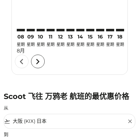
08
09
10
11
12
13
14
15
16
17
18
19
星期
星期
星期
星期
星期
星期
星期
星期
星期
星期
星期
星期
8月
chevron_left
chevron_right
Scoot 飞往 万鸦老 航班的最优惠价格
从
flight_takeoff
close
到