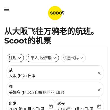

从大阪飞往万鸦老的航班。
Scoot的机票
往返
expand_more
1 单人, 经济舱
expand_more
优惠代码
expand_more
从
close
大阪 (KIX) 日本
到
close
美娜多 (MDC) 印度尼西亚, 印尼
出发
返程
today
today
fc-booking-departure-date-aria-label
fc-booking-return-date-ari
2026年08月15日(周六)
2026年08月22日(周六)