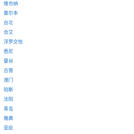
维也纳
墨尔本
台北
合艾
浮罗交怡
悉尼
曼谷
古晋
澳门
珀斯
沈阳
青岛
雅典
亚庇