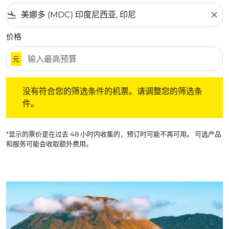
flight_land
close
价格
元
没有符合您的筛选条件的机票。请调整您的筛选条件。
没有符合您的筛选条件的机票。请调整您的筛选条
件。
*显示的票价是在过去 48 小时内收集的，预订时可能不再可用。 可选产品
和服务可能会收取额外费用。