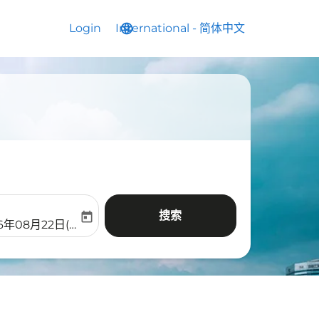
Login
International
language
keyboard_arrow_down
-
简体中文
搜索
today
aria-label
ooking-return-date-aria-label
6年08月22日(周六)