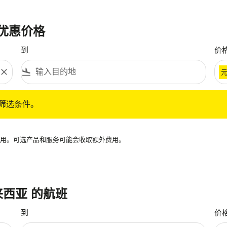
最优惠价格
到
价
close
flight_land
条件。
筛选条件。
再可用。可选产品和服务可能会收取额外费用。
马来西亚 的航班
到
价