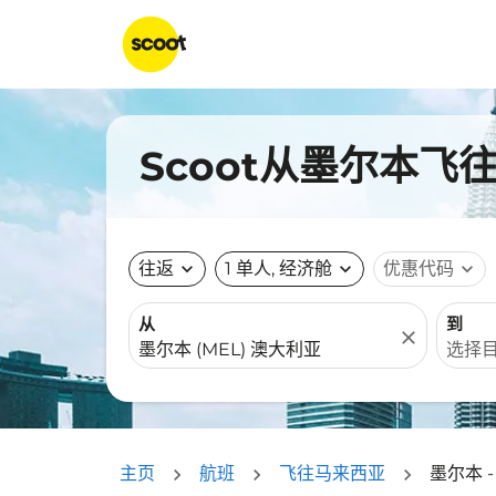
Scoot从墨尔本飞
往返
expand_more
1 单人, 经济舱
expand_more
优惠代码
expand_more
从
到
close
主页
航班
飞往马来西亚
墨尔本 