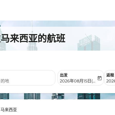
往马来西亚的航班
出发
返程
today
fc-booking-departure-date-
fc-b
2026年08月15日(周六)
202
- 马来西亚