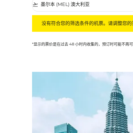
flight_takeoff
没有符合您的筛选条件的机票。请调整您的筛选
没有符合您的筛选条件的机票。请调整您的
*显示的票价是在过去 48 小时内收集的，预订时可能不再