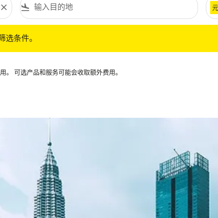
close
flight_land
条件。
筛选条件。
可用。 可选产品和服务可能会收取额外费用。