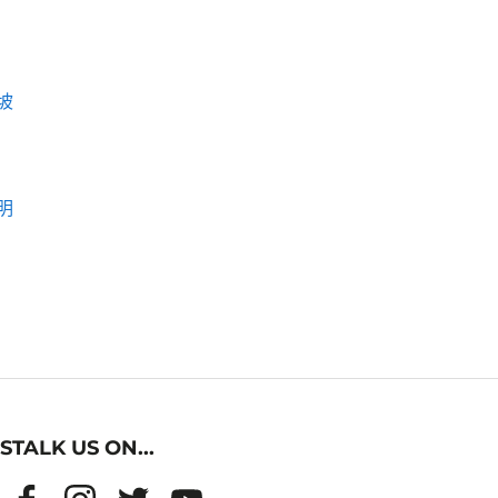
坡
明
STALK US ON...