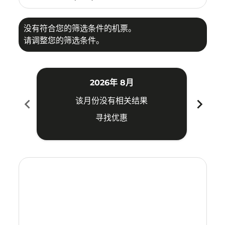
没有符合您的筛选条件的机票。
请调整您的筛选条件。
2026年 8月
chevron_left
chevron_right
该月份没有相关结果
寻找优惠
Displaying fares for 八月-2026
MEL–TRZ: cmp-view-offers-disclaimer. 寻找优惠
MEL–TRZ: cmp-view-offers-disclaimer. 寻找优惠
MEL–TRZ: cmp-view-offers-disclaimer. 寻
MEL–TRZ: cmp-view-offers-disclaimer
MEL–TRZ: cmp-view-offers-discla
MEL–TRZ: cmp-view-offers-di
MEL–TRZ: cmp-view-offer
MEL–TRZ: cmp-view-of
MEL–TRZ: cmp-vie
MEL–TRZ: cmp
MEL–TRZ:
MEL–T
M