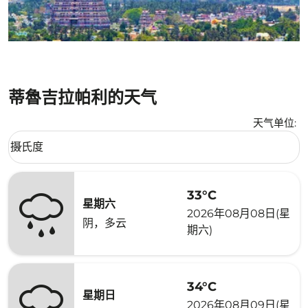
蒂魯吉拉帕利的天气
天气单位
:
Weather unit option 摄氏度 Selected
摄氏度
keyboard_arrow_down
33°C
星期六
2026年08月08日(星
阴，多云
期六)
34°C
星期日
2026年08月09日(星