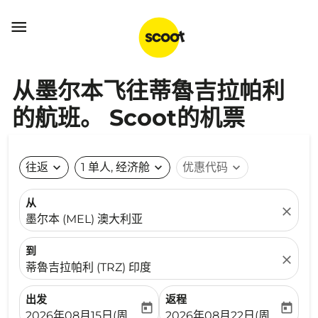

从墨尔本飞往蒂魯吉拉帕利
的航班。 Scoot的机票
往返
expand_more
1 单人, 经济舱
expand_more
优惠代码
expand_more
从
close
墨尔本 (MEL) 澳大利亚
到
close
蒂魯吉拉帕利 (TRZ) 印度
出发
返程
today
today
fc-booking-departure-date-aria-label
fc-booking-return-date-ari
2026年08月15日(周六)
2026年08月22日(周六)