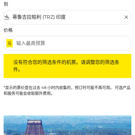
到
flight_land
close
价格
元
没有符合您的筛选条件的机票。请调整您的筛选条件。
没有符合您的筛选条件的机票。请调整您的筛选条
件。
*显示的票价是在过去 48 小时内收集的，预订时可能不再可用。 可选产品
和服务可能会收取额外费用。