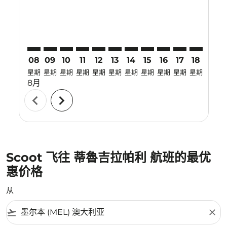
08
09
10
11
12
13
14
15
16
17
18
19
星期
星期
星期
星期
星期
星期
星期
星期
星期
星期
星期
星期
8月
chevron_left
chevron_right
Scoot 飞往 蒂魯吉拉帕利 航班的最优
惠价格
从
flight_takeoff
close