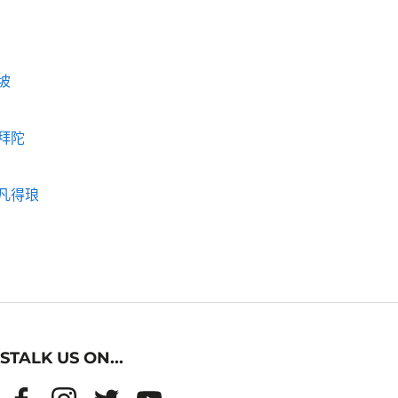
坡
拜陀
凡得琅
STALK US ON...