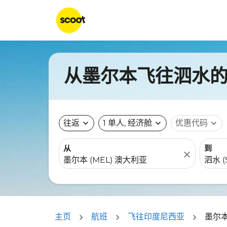
从墨尔本飞往泗水的航
往返
expand_more
1 单人, 经济舱
expand_more
优惠代码
expand_more
从
到
close
主页
航班
飞往印度尼西亚
墨尔本