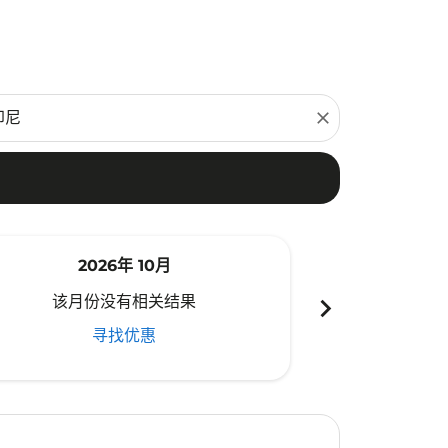
close
2026年 10月
20
chevron_right
该月份没有相关结果
该月份
寻找优惠