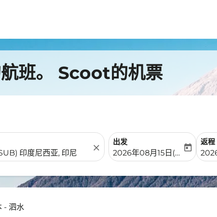
班。 Scoot的机票
出发
返程
close
today
fc-booking-departure-date-
fc-b
2026年08月15日(周六)
202
 - 泗水