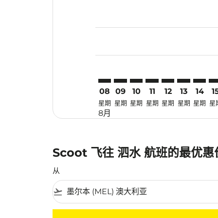
Displaying fares for 八月-2026
MEL–SUB: cmp-view-offers-dis
MEL–SUB: cmp-view-offers
MEL–SUB: cmp-view-off
MEL–SUB: cmp-view
MEL–SUB: cmp-
MEL–SUB: 
MEL–SU
ME
08
09
10
11
12
13
14
1
星期
星期
星期
星期
星期
星期
星期
星
8月
Scoot 飞往 泗水 航班的最优
从
flight_takeoff
没有符合您的筛选条件的机票。请调整您的筛选