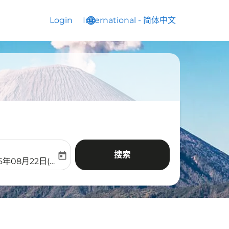
Login
International
language
keyboard_arrow_down
-
简体中文
搜索
today
aria-label
ooking-return-date-aria-label
6年08月22日(周六)