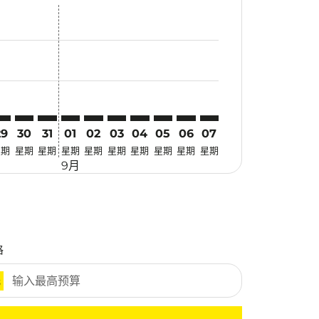
优惠
. 寻找优惠
imer. 寻找优惠
sclaimer. 寻找优惠
-disclaimer. 寻找优惠
fers-disclaimer. 寻找优惠
w-offers-disclaimer. 寻找优惠
-view-offers-disclaimer. 寻找优惠
cmp-view-offers-disclaimer. 寻找优惠
UB: cmp-view-offers-disclaimer. 寻找优惠
EL–SUB: cmp-view-offers-disclaimer. 寻找优惠
MEL–SUB: cmp-view-offers-disclaimer. 寻找优惠
MEL–SUB: cmp-view-offers-disclaimer. 寻找优惠
MEL–SUB: cmp-view-offers-disclaimer. 寻找优惠
MEL–SUB: cmp-view-offers-disclaimer. 寻
MEL–SUB: cmp-view-offers-disclaime
MEL–SUB: cmp-view-offers-discl
MEL–SUB: cmp-view-offers-di
MEL–SUB: cmp-view-offer
MEL–SUB: cmp-view-o
29
30
31
01
02
03
04
05
06
07
星期
星期
星期
星期
星期
星期
星期
星期
星期
星期
9月
格
元