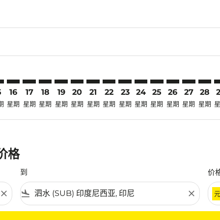
claimer. 寻找优惠
-disclaimer. 寻找优惠
ers-disclaimer. 寻找优惠
-offers-disclaimer. 寻找优惠
view-offers-disclaimer. 寻找优惠
cmp-view-offers-disclaimer. 寻找优惠
B: cmp-view-offers-disclaimer. 寻找优惠
L–SUB: cmp-view-offers-disclaimer. 寻找优惠
MEL–SUB: cmp-view-offers-disclaimer. 寻找优惠
MEL–SUB: cmp-view-offers-disclaimer. 寻找优惠
MEL–SUB: cmp-view-offers-disclaimer. 寻找优惠
MEL–SUB: cmp-view-offers-disclaimer. 寻找
MEL–SUB: cmp-view-offers-disclaimer
MEL–SUB: cmp-view-offers-discla
MEL–SUB: cmp-view-offers-di
MEL–SUB: cmp-view-offers
MEL–SUB: cmp-view-of
MEL–SUB: cmp-vie
MEL–SUB: cmp
MEL–SUB: 
MEL–S
M
5
16
17
18
19
20
21
22
23
24
25
26
27
28
期
星期
星期
星期
星期
星期
星期
星期
星期
星期
星期
星期
星期
星期
惠价格
到
价
close
flight_land
close
条件。