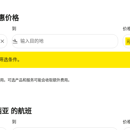
优惠价格
到
价
close
flight_land
条件。
筛选条件。
再可用。可选产品和服务可能会收取额外费用。
来西亚 的航班
到
价