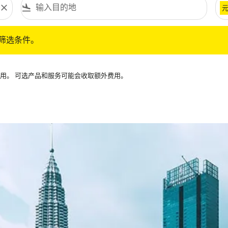
close
flight_land
条件。
筛选条件。
可用。 可选产品和服务可能会收取额外费用。