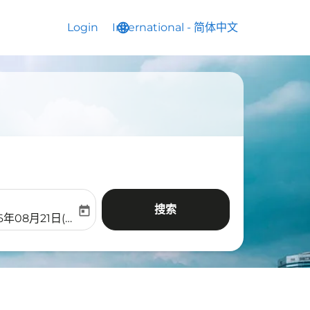
Login
International
language
keyboard_arrow_down
-
简体中文
搜索
today
aria-label
ooking-return-date-aria-label
6年08月21日(周五)