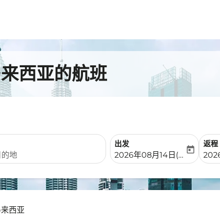
马来西亚的航班
出发
返程
today
fc-booking-departure-date-
fc-b
2026年08月14日(周五)
202
 马来西亚