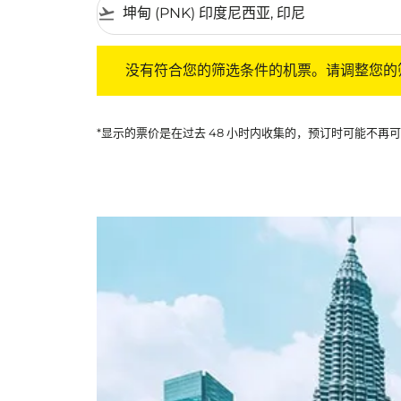
flight_takeoff
没有符合您的筛选条件的机票。请调整您的筛选
没有符合您的筛选条件的机票。请调整您的
*显示的票价是在过去 48 小时内收集的，预订时可能不再