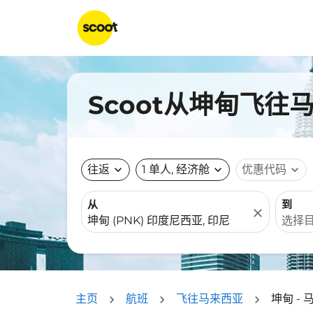
Scoot从坤甸飞往
往返
expand_more
1 单人, 经济舱
expand_more
优惠代码
expand_more
从
到
close
主页
航班
飞往马来西亚
坤甸 -