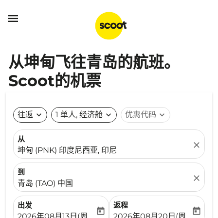

从坤甸飞往青岛的航班。
Scoot的机票
往返
expand_more
1 单人, 经济舱
expand_more
优惠代码
expand_more
从
close
坤甸 (PNK) 印度尼西亚, 印尼
到
close
青岛 (TAO) 中国
出发
返程
today
today
fc-booking-departure-date-aria-label
fc-booking-return-date-ari
2026年08月13日(周四)
2026年08月20日(周四)