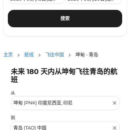
搜索
主页
航班
飞往中国
坤甸 - 青岛
未来 180 天内从坤甸飞往青岛的航
没有符合您的筛选条件的机票。请调整您的筛选条件。
班
从
close
到
close