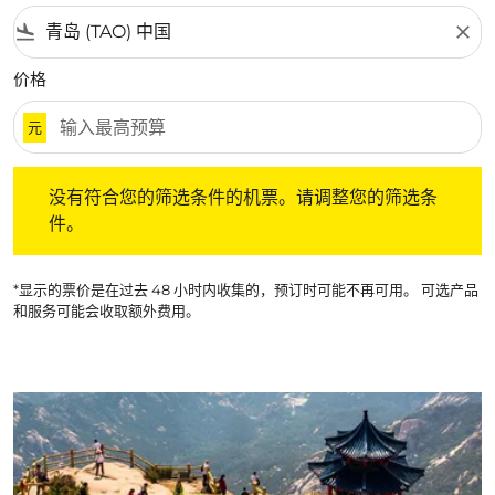
flight_land
close
价格
元
没有符合您的筛选条件的机票。请调整您的筛选条件。
没有符合您的筛选条件的机票。请调整您的筛选条
件。
*显示的票价是在过去 48 小时内收集的，预订时可能不再可用。 可选产品
和服务可能会收取额外费用。