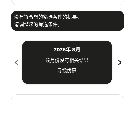
没有符合您的筛选条件的机票。
请调整您的筛选条件。
2026年 8月
chevron_left
chevron_right
该月份没有相关结果
寻找优惠
Displaying fares for 八月-2026
PNK–TAO: cmp-view-offers-disclaimer. 寻找优惠
PNK–TAO: cmp-view-offers-disclaimer. 寻找优惠
PNK–TAO: cmp-view-offers-disclaimer. 寻
PNK–TAO: cmp-view-offers-disclaime
PNK–TAO: cmp-view-offers-discla
PNK–TAO: cmp-view-offers-di
PNK–TAO: cmp-view-offer
PNK–TAO: cmp-view-o
PNK–TAO: cmp-vie
PNK–TAO: cmp
PNK–TAO:
PNK–T
P