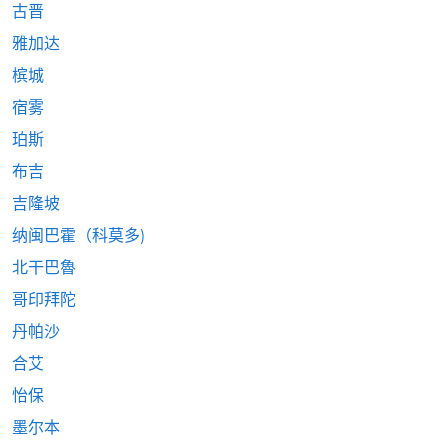
古晋
雅加达
槟城
宿雾
珀斯
布吉
吉隆坡
纳闽巴霍（科莫多)
北干巴魯
哥印拜陀
丹帕沙
合艾
怡保
墨尔本