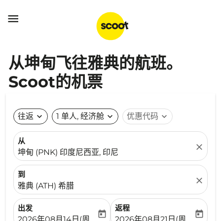

从坤甸飞往雅典的航班。
Scoot的机票
往返
expand_more
1 单人, 经济舱
expand_more
优惠代码
expand_more
从
close
坤甸 (PNK) 印度尼西亚, 印尼
到
close
雅典 (ATH) 希腊
出发
返程
today
today
fc-booking-departure-date-aria-label
fc-booking-return-date-ari
2026年08月14日(周五)
2026年08月21日(周五)