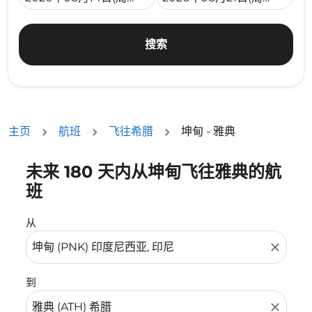
搜索
主页
航班
飞往希腊
坤甸 - 雅典
未来 180 天内从坤甸飞往雅典的航
没有符合您的筛选条件的机票。请调整您的筛选条件。
班
从
close
到
close