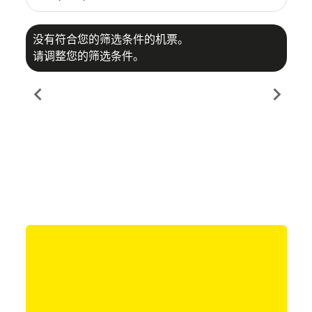
没有符合您的筛选条件的机票。
请调整您的筛选条件。
chevron_left
chevron_right