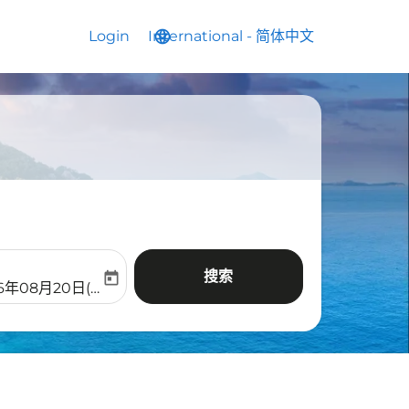
Login
International
language
keyboard_arrow_down
-
简体中文
搜索
today
aria-label
ooking-return-date-aria-label
26年08月20日(周四)