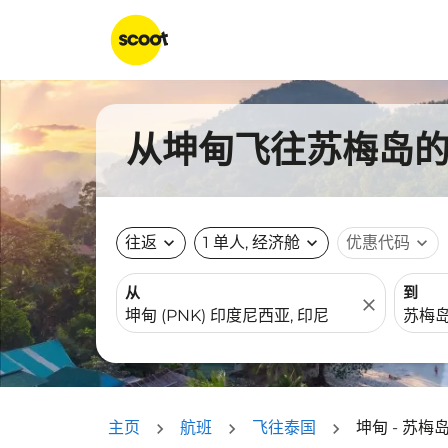
从坤甸飞往苏梅岛的航
往返
expand_more
1 单人, 经济舱
expand_more
优惠代码
expand_more
从
到
close
主页
航班
飞往泰国
坤甸 - 苏梅