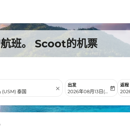
班。 Scoot的机票
出发
返程
close
today
fc-booking-departure-date-
fc-b
2026年08月13日(周四)
20
岛