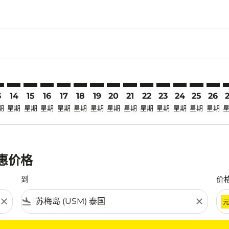
claimer. 寻找优惠
-disclaimer. 寻找优惠
fers-disclaimer. 寻找优惠
-offers-disclaimer. 寻找优惠
view-offers-disclaimer. 寻找优惠
cmp-view-offers-disclaimer. 寻找优惠
SM: cmp-view-offers-disclaimer. 寻找优惠
K–USM: cmp-view-offers-disclaimer. 寻找优惠
PNK–USM: cmp-view-offers-disclaimer. 寻找优惠
PNK–USM: cmp-view-offers-disclaimer. 寻找优惠
PNK–USM: cmp-view-offers-disclaimer. 寻找优惠
PNK–USM: cmp-view-offers-disclaimer. 寻
PNK–USM: cmp-view-offers-disclaime
PNK–USM: cmp-view-offers-discla
PNK–USM: cmp-view-offers-di
PNK–USM: cmp-view-offer
PNK–USM: cmp-view-of
PNK–USM: cmp-vie
PNK–USM: cmp
PNK–USM:
PNK–U
P
3
14
15
16
17
18
19
20
21
22
23
24
25
26
期
星期
星期
星期
星期
星期
星期
星期
星期
星期
星期
星期
星期
星期
优惠价格
到
价
close
flight_land
close
条件。