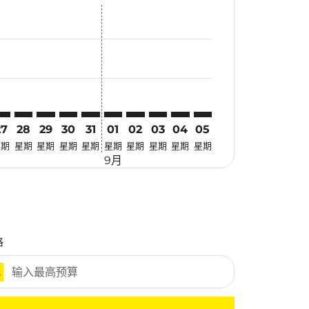
找优惠
r. 寻找优惠
imer. 寻找优惠
sclaimer. 寻找优惠
s-disclaimer. 寻找优惠
fers-disclaimer. 寻找优惠
w-offers-disclaimer. 寻找优惠
-view-offers-disclaimer. 寻找优惠
 cmp-view-offers-disclaimer. 寻找优惠
SM: cmp-view-offers-disclaimer. 寻找优惠
NK–USM: cmp-view-offers-disclaimer. 寻找优惠
PNK–USM: cmp-view-offers-disclaimer. 寻找优惠
PNK–USM: cmp-view-offers-disclaimer. 寻找优惠
PNK–USM: cmp-view-offers-disclaimer. 寻找优惠
PNK–USM: cmp-view-offers-disclaimer. 
PNK–USM: cmp-view-offers-disclaime
PNK–USM: cmp-view-offers-discl
PNK–USM: cmp-view-offers-d
PNK–USM: cmp-view-offer
PNK–USM: cmp-view-o
27
28
29
30
31
01
02
03
04
05
星期
星期
星期
星期
星期
星期
星期
星期
星期
星期
9月
格
元