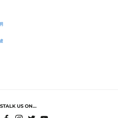
明
坡
STALK US ON...