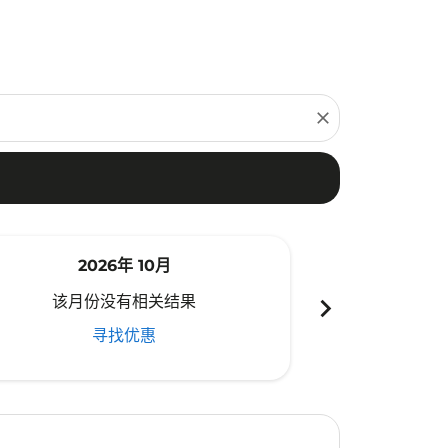
close
2026年 10月
20
chevron_right
该月份没有相关结果
该月份
寻找优惠