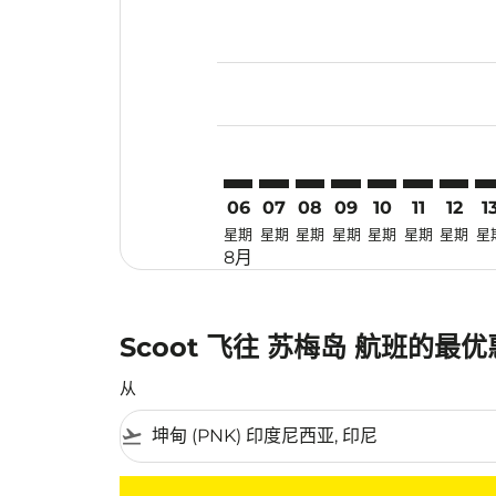
Displaying fares for 八月-2026
PNK–USM: cmp-view-offers-dis
PNK–USM: cmp-view-offers
PNK–USM: cmp-view-of
PNK–USM: cmp-view
PNK–USM: cmp-
PNK–USM: 
PNK–U
PN
06
07
08
09
10
11
12
1
星期
星期
星期
星期
星期
星期
星期
星
8月
Scoot 飞往 苏梅岛 航班的最
从
flight_takeoff
没有符合您的筛选条件的机票。请调整您的筛选