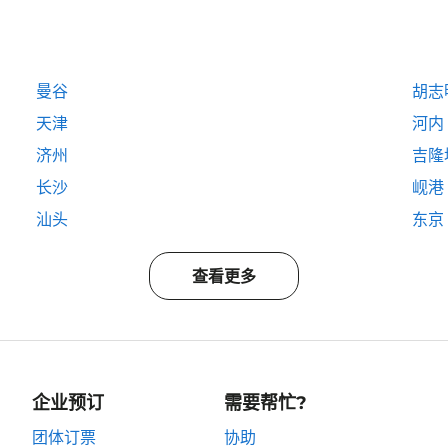
曼谷
胡志
天津
河内
济州
吉隆
长沙
岘港
汕头
东京
查看更多
企业预订
需要帮忙?
团体订票
协助