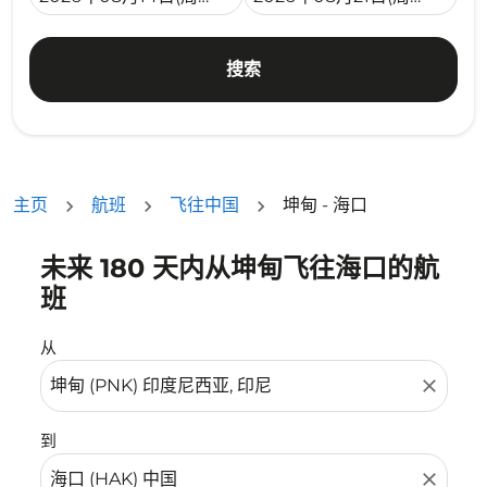
搜索
主页
航班
飞往中国
坤甸 - 海口
未来 180 天内从坤甸飞往海口的航
没有符合您的筛选条件的机票。请调整您的筛选条件。
班
从
close
到
close