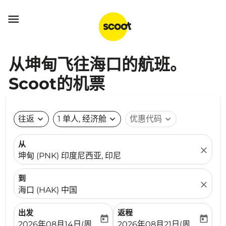

从坤甸飞往海口的航班。
Scoot的机票
往返
expand_more
1 单人, 经济舱
expand_more
优惠代码
expand_more
从
close
坤甸 (PNK) 印度尼西亚, 印尼
到
close
海口 (HAK) 中国
出发
返程
today
today
fc-booking-departure-date-aria-label
fc-booking-return-date-ari
2026年08月14日(周五)
2026年08月21日(周五)