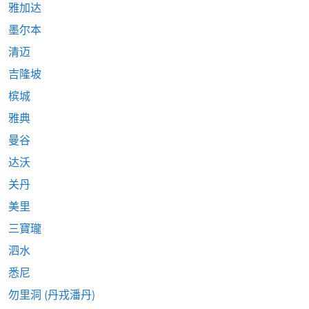
雅加达
墨尔本
清迈
吉隆坡
槟城
雅典
曼谷
达沃
关丹
美里
三寶瓏
泗水
悉尼
勿里洞 (丹戎潘丹)