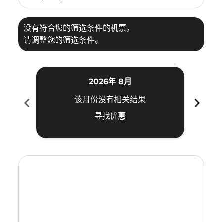
没有符合您的筛选条件的机票。
请调整您的筛选条件。
2026年 8月
chevron_left
chevron_right
该月份没有相关结果
寻找优惠
Displaying fares for 八月-2026
PNK–HAK: cmp-view-offers-disclaimer. 寻找优惠
PNK–HAK: cmp-view-offers-disclaimer. 寻找优惠
PNK–HAK: cmp-view-offers-disclaimer. 寻
PNK–HAK: cmp-view-offers-disclaime
PNK–HAK: cmp-view-offers-discl
PNK–HAK: cmp-view-offers-di
PNK–HAK: cmp-view-offer
PNK–HAK: cmp-view-o
PNK–HAK: cmp-vie
PNK–HAK: cmp
PNK–HAK:
PNK–H
P