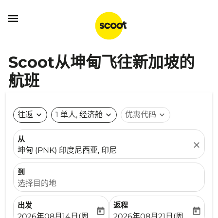

Scoot从坤甸飞往新加坡的
航班
往返
expand_more
1 单人, 经济舱
expand_more
优惠代码
expand_more
从
close
坤甸 (PNK) 印度尼西亚, 印尼
到
选择目的地
出发
返程
today
today
fc-booking-departure-date-aria-label
fc-booking-return-date-ari
2026年08月14日(周五)
2026年08月21日(周五)