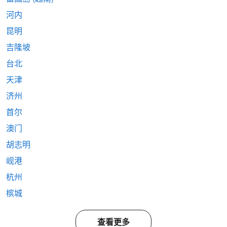
河内
昆明
吉隆坡
台北
天津
济州
首尔
澳门
胡志明
岘港
杭州
槟城
查看更多