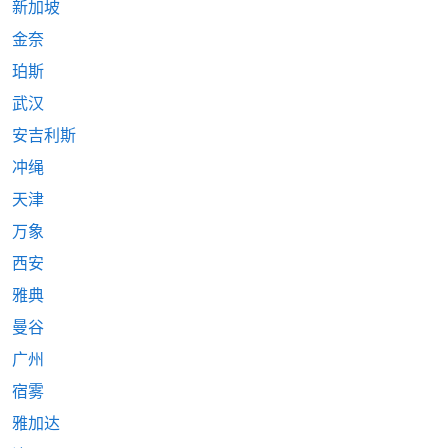
新加坡
金奈
珀斯
武汉
安吉利斯
冲绳
天津
万象
西安
雅典
曼谷
广州
宿雾
雅加达