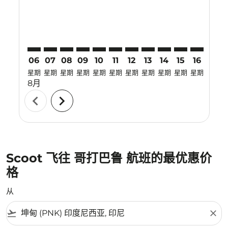
06
07
08
09
10
11
12
13
14
15
16
17
星期
星期
星期
星期
星期
星期
星期
星期
星期
星期
星期
星期
8月
chevron_left
chevron_right
Scoot 飞往 哥打巴鲁 航班的最优惠价
格
从
flight_takeoff
close