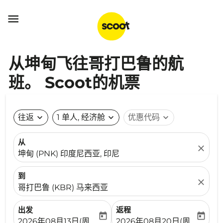

从坤甸飞往哥打巴鲁的航
班。 Scoot的机票
往返
expand_more
1 单人, 经济舱
expand_more
优惠代码
expand_more
从
close
坤甸 (PNK) 印度尼西亚, 印尼
到
close
哥打巴鲁 (KBR) 马来西亚
出发
返程
today
today
fc-booking-departure-date-aria-label
fc-booking-return-date-ari
2026年08月13日(周四)
2026年08月20日(周四)