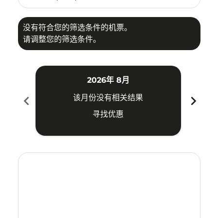
没有符合您的筛选条件的机票。
请调整您的筛选条件。
2026年 8月
chevron_left
chevron_right
该月份没有相关结果
寻找优惠
Displaying fares for 八月-2026
PNK–KBR: cmp-view-offers-disclaimer. 寻找优惠
PNK–KBR: cmp-view-offers-disclaimer. 寻找优惠
PNK–KBR: cmp-view-offers-disclaimer. 寻
PNK–KBR: cmp-view-offers-disclaime
PNK–KBR: cmp-view-offers-discla
PNK–KBR: cmp-view-offers-di
PNK–KBR: cmp-view-offer
PNK–KBR: cmp-view-o
PNK–KBR: cmp-vie
PNK–KBR: cmp
PNK–KBR:
PNK–K
P