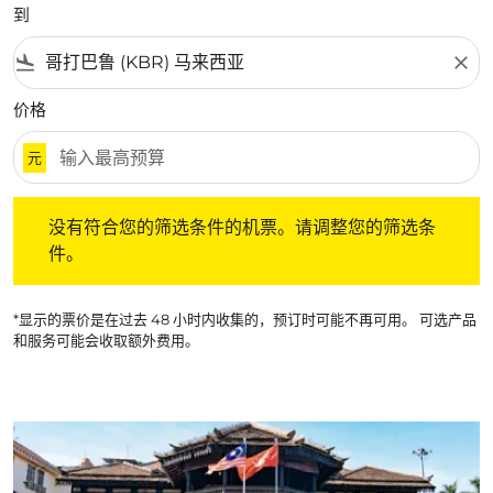
到
flight_land
close
价格
元
没有符合您的筛选条件的机票。请调整您的筛选条件。
没有符合您的筛选条件的机票。请调整您的筛选条
件。
*显示的票价是在过去 48 小时内收集的，预订时可能不再可用。 可选产品
和服务可能会收取额外费用。