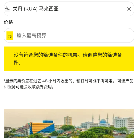
flight_land
close
价格
元
没有符合您的筛选条件的机票。请调整您的筛选条件。
没有符合您的筛选条件的机票。请调整您的筛选条
件。
*显示的票价是在过去 48 小时内收集的，预订时可能不再可用。 可选产品
和服务可能会收取额外费用。