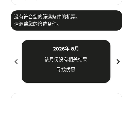
没有符合您的筛选条件的机票。
请调整您的筛选条件。
2026年 8月
chevron_left
chevron_right
该月份没有相关结果
寻找优惠
Displaying fares for 八月-2026
PNK–KUA: cmp-view-offers-disclaimer. 寻找优惠
PNK–KUA: cmp-view-offers-disclaimer. 寻找优惠
PNK–KUA: cmp-view-offers-disclaimer. 寻
PNK–KUA: cmp-view-offers-disclaime
PNK–KUA: cmp-view-offers-discl
PNK–KUA: cmp-view-offers-di
PNK–KUA: cmp-view-offer
PNK–KUA: cmp-view-o
PNK–KUA: cmp-vie
PNK–KUA: cmp
PNK–KUA:
PNK–K
P