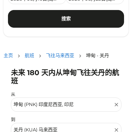
搜索
主页
航班
飞往马来西亚
坤甸 - 关丹
未来 180 天内从坤甸飞往关丹的航
没有符合您的筛选条件的机票。请调整您的筛选条件。
班
从
close
到
close