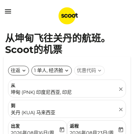

从坤甸飞往关丹的航班。
Scoot的机票
往返
expand_more
1 单人, 经济舱
expand_more
优惠代码
expand_more
从
close
坤甸 (PNK) 印度尼西亚, 印尼
到
close
关丹 (KUA) 马来西亚
出发
返程
today
today
fc-booking-departure-date-aria-label
fc-booking-return-date-ari
2026年08月16日(周日)
2026年08月23日(周日)