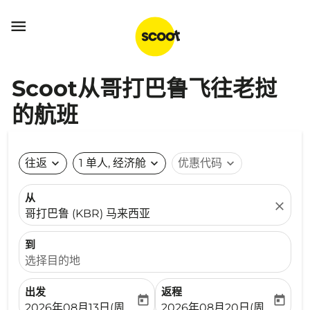

Scoot从哥打巴鲁飞往老挝
的航班
往返
expand_more
1 单人, 经济舱
expand_more
优惠代码
expand_more
从
close
哥打巴鲁 (KBR) 马来西亚
到
选择目的地
出发
返程
today
today
fc-booking-departure-date-aria-label
fc-booking-return-date-ari
2026年08月13日(周四)
2026年08月20日(周四)