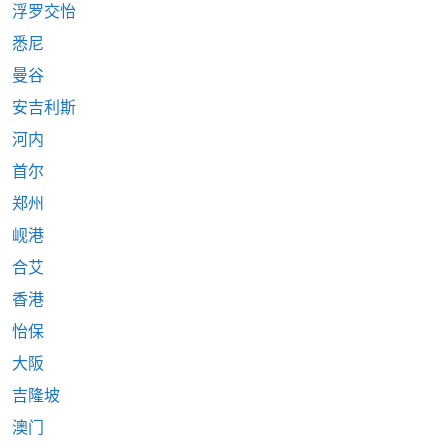
浮罗交怡
悉尼
曼谷
安吉利斯
河内
首尔
郑州
岘港
合艾
香港
怡保
大阪
吉隆坡
澳门