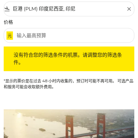
flight_land
close
价格
元
没有符合您的筛选条件的机票。请调整您的筛选条件。
没有符合您的筛选条件的机票。请调整您的筛选条
件。
*显示的票价是在过去 48 小时内收集的，预订时可能不再可用。 可选产品
和服务可能会收取额外费用。