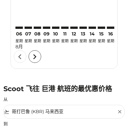
06
07
08
09
10
11
12
13
14
15
16
17
星期
星期
星期
星期
星期
星期
星期
星期
星期
星期
星期
星期
8月
chevron_left
chevron_right
Scoot 飞往 巨港 航班的最优惠价格
从
flight_takeoff
close
到