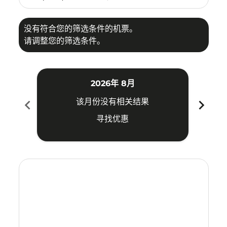
没有符合您的筛选条件的机票。
请调整您的筛选条件。
2026年 8月
chevron_left
chevron_right
该月份没有相关结果
寻找优惠
Displaying fares for 八月-2026
KBR–PLM: cmp-view-offers-disclaimer. 寻找优惠
KBR–PLM: cmp-view-offers-disclaimer. 寻找优惠
KBR–PLM: cmp-view-offers-disclaimer. 寻
KBR–PLM: cmp-view-offers-disclaime
KBR–PLM: cmp-view-offers-discla
KBR–PLM: cmp-view-offers-di
KBR–PLM: cmp-view-offer
KBR–PLM: cmp-view-o
KBR–PLM: cmp-vie
KBR–PLM: cmp
KBR–PLM:
KBR–P
K