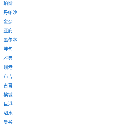
珀斯
丹帕沙
金奈
亚庇
墨尔本
坤甸
雅典
岘港
布吉
古晋
槟城
巨港
泗水
曼谷