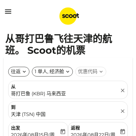

从哥打巴鲁飞往天津的航
班。 Scoot的机票
往返
expand_more
1 单人, 经济舱
expand_more
优惠代码
expand_more
从
close
哥打巴鲁 (KBR) 马来西亚
到
close
天津 (TSN) 中国
出发
返程
today
today
fc-booking-departure-date-aria-label
fc-booking-return-date-ari
2026年08月15日(周六)
2026年08月22日(周六)