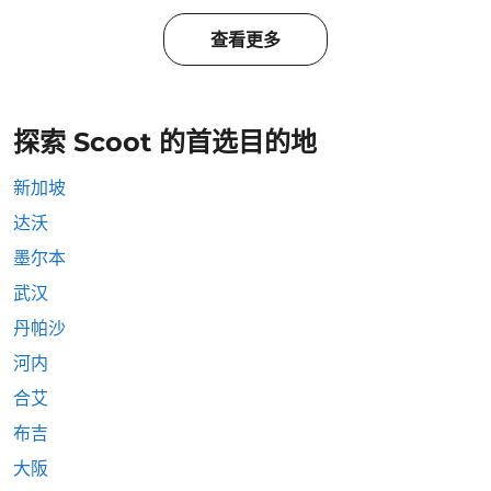
查看更多
探索 Scoot 的首选目的地
新加坡
达沃
墨尔本
武汉
丹帕沙
河内
合艾
布吉
大阪