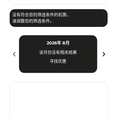
没有符合您的筛选条件的机票。
请调整您的筛选条件。
2026年 8月
chevron_left
chevron_right
该月份没有相关结果
寻找优惠
Displaying fares for 八月-2026
KBR–TSN: cmp-view-offers-disclaimer. 寻找优惠
KBR–TSN: cmp-view-offers-disclaimer. 寻找优惠
KBR–TSN: cmp-view-offers-disclaimer. 寻
KBR–TSN: cmp-view-offers-disclaimer
KBR–TSN: cmp-view-offers-discla
KBR–TSN: cmp-view-offers-di
KBR–TSN: cmp-view-offer
KBR–TSN: cmp-view-of
KBR–TSN: cmp-vie
KBR–TSN: cmp
KBR–TSN:
KBR–T
K