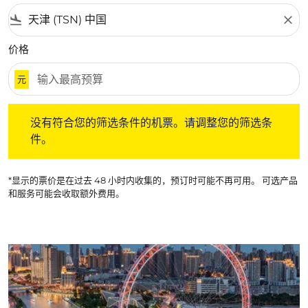
flight_land
close
价格
元
没有符合您的筛选条件的机票。请调整您的筛选条件。
没有符合您的筛选条件的机票。请调整您的筛选条
件。
*显示的票价是在过去 48 小时内收集的，预订时可能不再可用。 可选产品
和服务可能会收取额外费用。