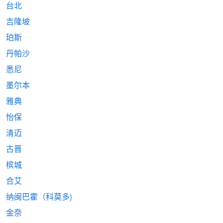
台北
吉隆坡
珀斯
丹帕沙
悉尼
墨尔本
雅典
怡保
清迈
古晋
槟城
合艾
纳闽巴霍（科莫多)
金奈