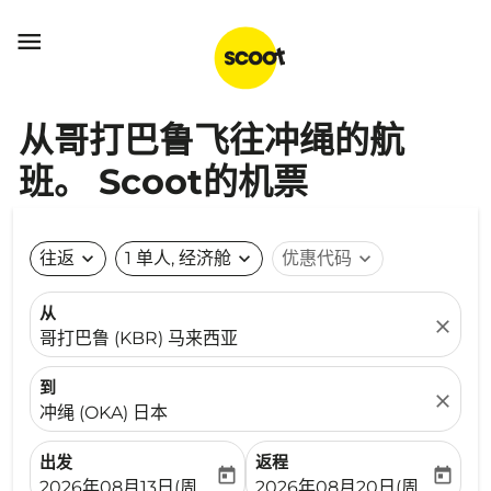

从哥打巴鲁飞往冲绳的航
班。 Scoot的机票
往返
expand_more
1 单人, 经济舱
expand_more
优惠代码
expand_more
从
close
哥打巴鲁 (KBR) 马来西亚
到
close
冲绳 (OKA) 日本
出发
返程
today
today
fc-booking-departure-date-aria-label
fc-booking-return-date-ari
2026年08月13日(周四)
2026年08月20日(周四)