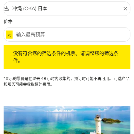
flight_land
close
价格
元
没有符合您的筛选条件的机票。请调整您的筛选条件。
没有符合您的筛选条件的机票。请调整您的筛选条
件。
*显示的票价是在过去 48 小时内收集的，预订时可能不再可用。 可选产品
和服务可能会收取额外费用。