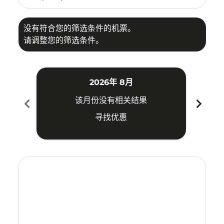
没有符合您的筛选条件的机票。
请调整您的筛选条件。
2026年 8月
chevron_left
chevron_right
该月份没有相关结果
寻找优惠
Displaying fares for 八月-2026
KBR–OKA: cmp-view-offers-disclaimer. 寻找优惠
KBR–OKA: cmp-view-offers-disclaimer. 寻找优惠
KBR–OKA: cmp-view-offers-disclaimer. 寻
KBR–OKA: cmp-view-offers-disclaime
KBR–OKA: cmp-view-offers-discla
KBR–OKA: cmp-view-offers-di
KBR–OKA: cmp-view-offer
KBR–OKA: cmp-view-o
KBR–OKA: cmp-vie
KBR–OKA: cmp
KBR–OKA:
KBR–O
K